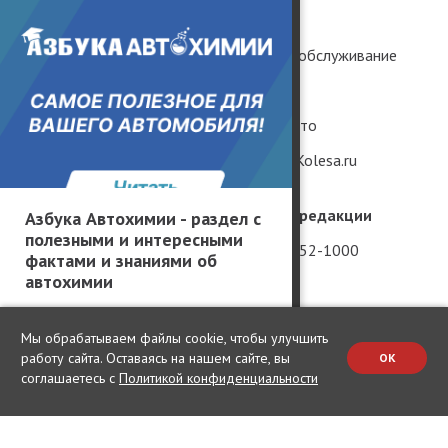
Тест-драйвы
История
Практика
Ремонт и обслуживание
Грузовики и автобусы
Гаджеты
Популярные вопросы
Редкие авто
Мнение без фильтров
Рендеры Kolesa.ru
География производителей
Телефон редакции
Азбука Автохимии - раздел с
полезными и интересными
Россия
+7 (981) 952-1000
фактами и знаниями об
автохимии
Китай
Вакансии
США
Мы обрабатываем файлы cookie, чтобы улучшить
Германия
работу сайта. Оставаясь на нашем сайте, вы
OK
соглашаетесь с
Политикой конфиденциальности
Япония
Корея