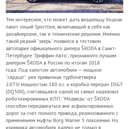
Тем интереснее, что может дать владельцу Кодиак
пакет опций Sportline, включающий в себя как
дизайнерские, так и технические решения. Именно
такой редкий “зверь” появился в тестовом
автопарке официального дилера ŠKODA в Санкт-
Петербурге “Гриффин-Авто”, признанного лучшим
дилером ŠKODA в России по итогам 2018
года. Под капотом автомобиля — мощное
“сердце”: уже привычная турбочетверка
2.0TSI мощностью 180 л.с. и коробка передач DSG7
(DQ500), считающаяся одной из самых надежных
роботизированных КПП. “Медведь” от ŠKODA
способен передвигаться вне асфальтированных
дорог за счет полного привода, реализованного с
применением муфты Borg Warner 5 поколения. Но
изюминка автомобиля далеко не только в