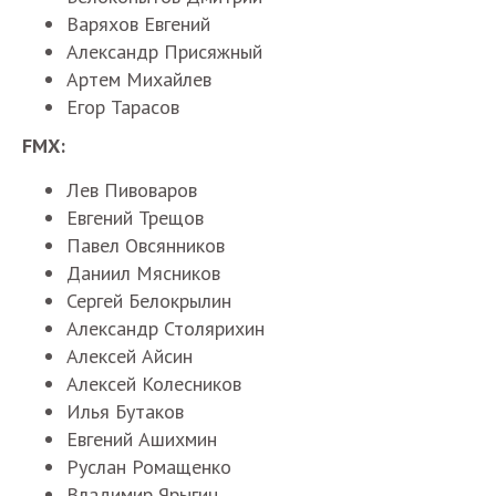
Варяхов
Евгений
Александр
Присяжный
Артем
Михайлев
Егор
Тарасов
FMX:
Лев
Пивоваров
Евгений
Трещов
Павел
Овсянников
Даниил
Мясников
Сергей
Белокрылин
Александр
Столярихин
Алексей
Айсин
Алексей
Колесников
Илья
Бутаков
Евгений
Ашихмин
Руслан
Ромащенко
Владимир
Ярыгин