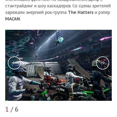
стантрайдинг
и
шоу
каскадеров
.
Со
сцены
зрителей
заряжали
энергией
рок
-
группа
The Hatters
и
рэпер
MACAN
.
2
1
/ 6