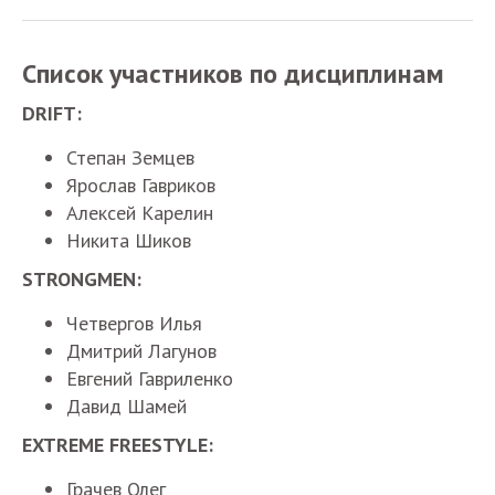
Список
участников
по
дисциплинам
DRIFT:
Степан
Земцев
Ярослав
Гавриков
Алексей
Карелин
Никита
Шиков
STRONGMEN:
Четвергов
Илья
Дмитрий
Лагунов
Евгений
Гавриленко
Давид
Шамей
EXTREME FREESTYLE:
Грачев
Олег