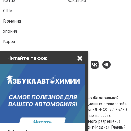
Китай
Вакансии
США
Германия
Япония
Корея
×
Читайте также:
Все права защищены © 2003 – 2026.
Сетевое издание «Kolesa.ru», зарегистрировано Федеральной
службой по надзору в сфере связи, информационных технологий и
массовых коммуникаций, номер свидетельства ЭЛ №ФС 77-75770.
Любое использование материалов, размещенных на сайте
www.kolesa.ru, допускается только с письменного разрешения
правообладателя. Учредитель ООО «Президент-Медиа». Главный