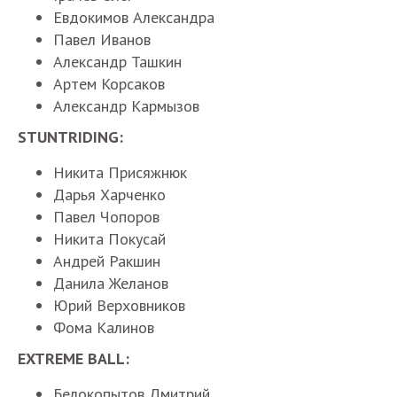
Евдокимов
Александра
Павел
Иванов
Александр
Ташкин
Артем
Корсаков
Александр
Кармызов
STUNTRIDING:
Никита
Присяжнюк
Дарья
Харченко
Павел
Чопоров
Никита
Покусай
Андрей
Ракшин
Данила
Желанов
Юрий
Верховников
Фома
Калинов
EXTREME BALL:
Белокопытов
Дмитрий