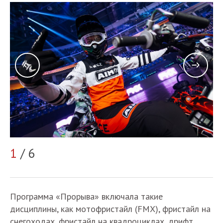
2
1
/ 6
Программа
«
Прорыва
»
включала
такие
дисциплины
,
как
мотофристайл
(FMX),
фристайл
на
снегоходах
,
фристайл
на
квадроциклах
,
дрифт
,