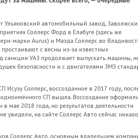
ят Ульяновский автомобильный завод, Заволжск
риятиях Соллерс Форд в Елабуге (здесь же
ри-марки Aurus) и Мазда Соллерс во Владивост
 простаивают с весны из-за известных
од санкции УАЗ продолжает выпускать машины, 
одушек безопасности и с двигателями ЗМЗ станда
 Исузу Соллерс, воссозданное в 2017 году, посл
из одноимённого СП вышла. Воссоздание оформили
н в мае 2018 года, но результатов деятельности
не увидели, на сайте Соллерс Авто сейчас никак
ков Соллерс Авто, основным владельцем компан