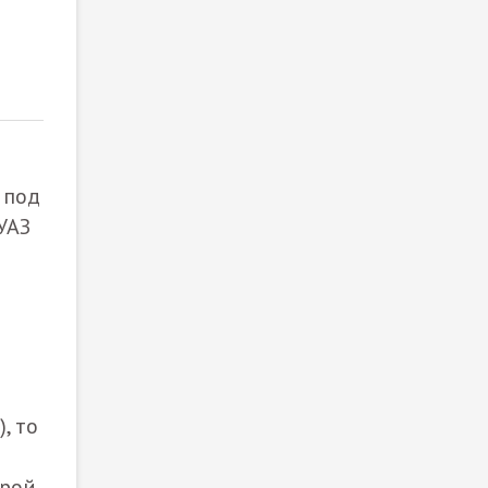
 под
УАЗ
, то
орой