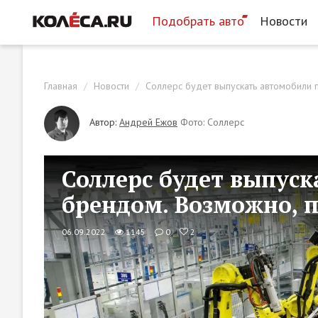
Подобрать авто
Новости
Главная
Новости
Соллерс будет выпускать автомобили 
Автор:
Андрей Ежов
Фото: Соллерс
Соллерс будет выпус
брендом. Возможно, 
06.09.2022
1145
0
2