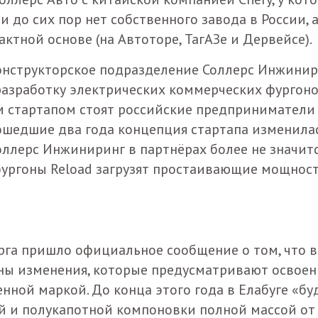
 до сих пор нет собственного завода в России, 
ктной основе (на Автоторе, ТагАЗе и Дервейсе).
конструкторское подразделение Соллерс Инжинир
 разработку электрических коммерческих фургоно
им стартапом стоят российские предприниматели
рошедшие два года концепция стартапа изменила
 Соллерс Инжиниринг в партнёрах более не значитс
 фургоны Reload загрузят простаивающие мощнос
рга пришло официальное сообщение о том, что в
ны изменения, которые предусматривают освоен
ной маркой. До конца этого года в Елабуге «бу
 и полукапотной компоновки полной массой от 