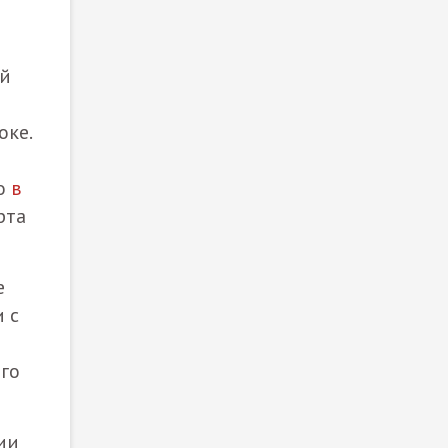
ий
оке.
но
в
рта
е
 с
ого
ии