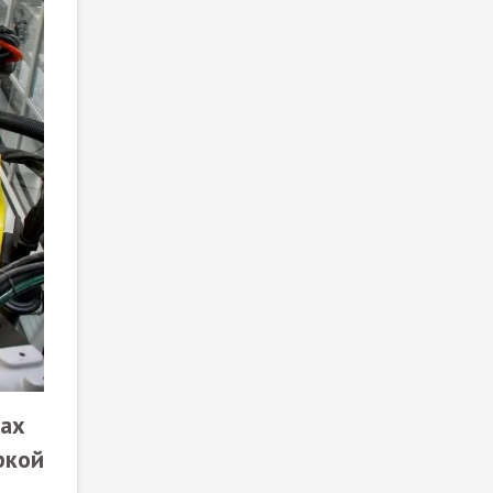
ках
ркой