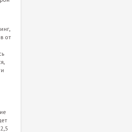
а
инг,
в от
сь
я,
ти
ие
дет
2,5