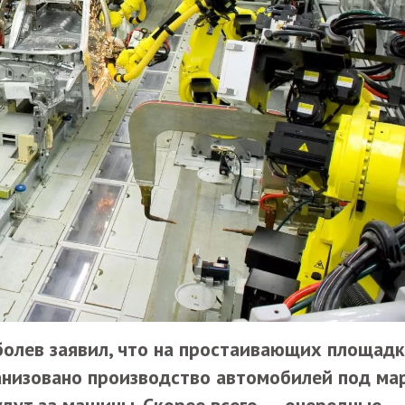
болев заявил, что на простаивающих площад
анизовано производство автомобилей под ма
будут за машины. Скорее всего, — очередные