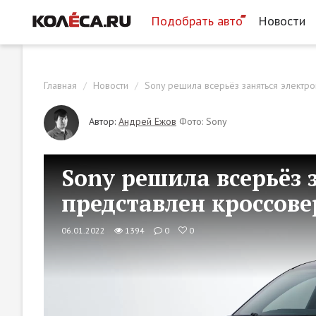
Подобрать авто
Новости
Главная
Новости
Sony решила всерьёз заняться электро
Автор:
Андрей Ежов
Фото: Sony
Sony решила всерьёз
представлен кроссовер
06.01.2022
1394
0
0