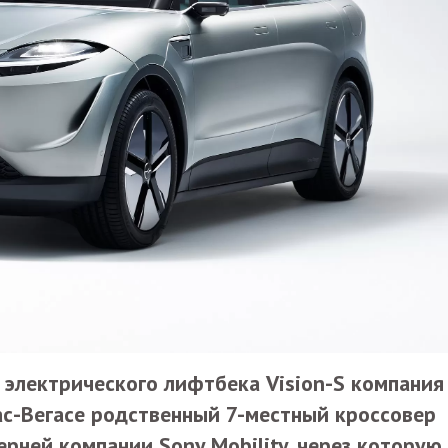
 электрического лифтбека Vision-S компания
ас-Вегасе родственный 7-местный кроссовер
ерней компании Sony Mobility, через которую