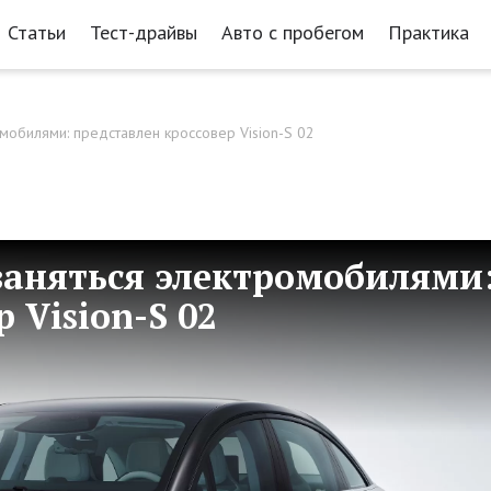
Статьи
Тест-драйвы
Авто с пробегом
Практика
мобилями: представлен кроссовер Vision-S 02
 заняться электромобилями
 Vision-S 02