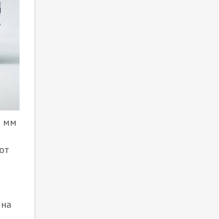
0 мм
ют
 на