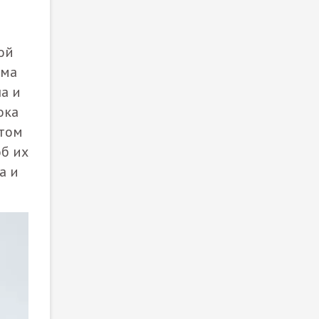
ой
рма
а и
ока
етом
об их
а и