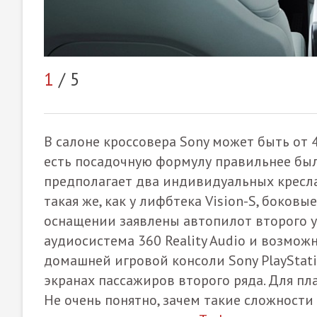
1
/ 5
В салоне кроссовера Sony может быть от 4
есть посадочную формулу правильнее был
предполагает два индивидуальных кресла
такая же, как у лифбтека Vision-S, боков
оснащении заявлены автопилот второго у
аудиосистема 360 Reality Audio и возмож
домашней игровой консоли Sony PlayStat
экранах пассажиров второго ряда. Для пл
Не очень понятно, зачем такие сложности