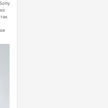
 Sony
ько
 так
т
вое