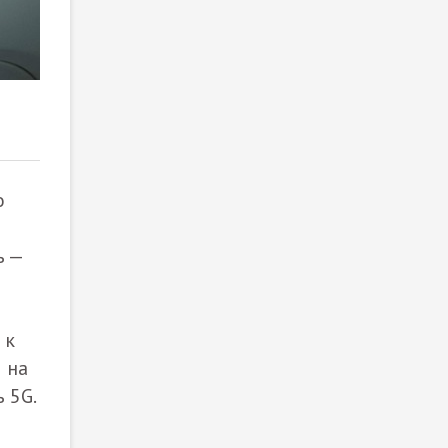
2
/ 5
о
ь —
В
 к
 на
 5G.