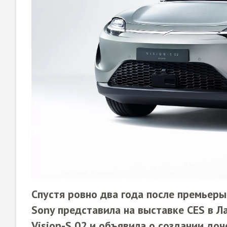
Спустя ровно два года после премьеры
Sony представила на выставке CES в Л
Vision-S 02 и объявила о создании доч