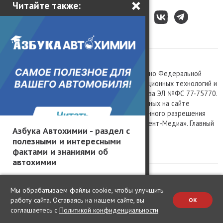
×
Читайте также:
Все права защищены © 2003 – 2026.
Сетевое издание «Kolesa.ru», зарегистрировано Федеральной
службой по надзору в сфере связи, информационных технологий и
массовых коммуникаций, номер свидетельства ЭЛ №ФС 77-75770.
Любое использование материалов, размещенных на сайте
www.kolesa.ru, допускается только с письменного разрешения
правообладателя. Учредитель ООО «Президент-Медиа». Главный
Азбука Автохимии - раздел с
редактор Баландин М.А. 0+
полезными и интересными
Политика конфиденциальности
фактами и знаниями об
автохимии
Мы обрабатываем файлы cookie, чтобы улучшить
работу сайта. Оставаясь на нашем сайте, вы
OK
соглашаетесь с
Политикой конфиденциальности