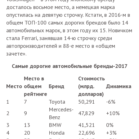
досталось восьмое место, а немецкая марка
опустилась на девятую строчку. Кстати, в 2016-м в
общем ТОП-100 самых дорогих брендов было 14
автомобильных марок, в этом году их 15. Новичком
стала Ferrari, занявшая 14-ю строчку среди
автопроизводителей и 88-е место в «общем
зачете».
Самые дорогие автомобильные бренды-2017
Место в
Стоимость
Место
общем
Бренд
(млрд.
Динамика
рейтинге
долларов)
1
7
Toyota
50,291
-6%
Mercedes-
2
9
47,829
+10%
Benz
3
13
BMW
41,521
0%
4
20
Honda
22,696
+3%