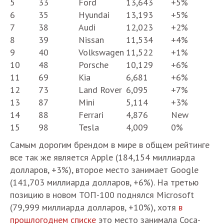
5
33
Ford
13,643
+5%
6
35
Hyundai
13,193
+5%
7
38
Audi
12,023
+2%
8
39
Nissan
11,534
+4%
9
40
Volkswagen
11,522
+1%
10
48
Porsche
10,129
+6%
11
69
Kia
6,681
+6%
12
73
Land Rover
6,095
+7%
13
87
Mini
5,114
+3%
14
88
Ferrari
4,876
New
15
98
Tesla
4,009
0%
Самым дорогим брендом в мире в общем рейтинге
все так же является Apple (184,154 миллиарда
долларов, +3%), второе место занимает Google
(141,703 миллиарда долларов, +6%). На третью
позицию в новом ТОП-100 поднялся Microsoft
(79,999 миллиарда долларов, +10%), хотя
в
прошлогоднем списке
это место занимала Coca-