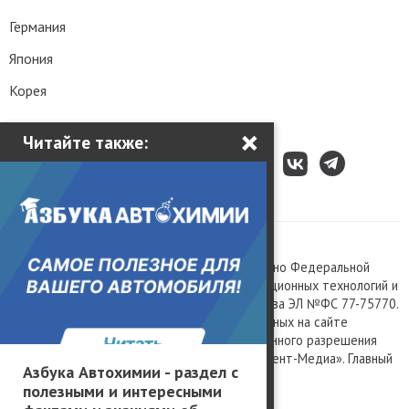
Германия
Япония
Корея
×
Читайте также:
Все права защищены © 2003 – 2026.
Сетевое издание «Kolesa.ru», зарегистрировано Федеральной
службой по надзору в сфере связи, информационных технологий и
массовых коммуникаций, номер свидетельства ЭЛ №ФС 77-75770.
Любое использование материалов, размещенных на сайте
www.kolesa.ru, допускается только с письменного разрешения
правообладателя. Учредитель ООО «Президент-Медиа». Главный
Азбука Автохимии - раздел с
редактор Баландин М.А. 0+
полезными и интересными
Политика конфиденциальности