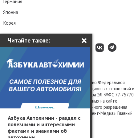
Германия
Япония
Корея
×
Читайте также:
Все права защищены © 2003 – 2026.
Сетевое издание «Kolesa.ru», зарегистрировано Федеральной
службой по надзору в сфере связи, информационных технологий и
массовых коммуникаций, номер свидетельства ЭЛ №ФС 77-75770.
Любое использование материалов, размещенных на сайте
www.kolesa.ru, допускается только с письменного разрешения
правообладателя. Учредитель ООО «Президент-Медиа». Главный
Азбука Автохимии - раздел с
редактор Баландин М.А. 0+
полезными и интересными
Политика конфиденциальности
фактами и знаниями об
автохимии