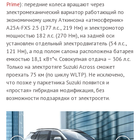
Prime
): передние колеса вращают через
электромеханический вариатор работающий по
экономичному циклу Аткинсона «атмосферник»
A25A-FXS 2.5 (177 л.с., 219 Нм) и электромотор
мощностью 182 л.с. (270 Нм), на задней оси
установлен отдельный электродвигатель (54 л.с.,
121 Нм), а под полом салона расположена батарея
емкостью 18,1 кВт*ч. Совокупная отдача – 306 л.с.
Только на электротяге Suzuki Across сможет
проехать 75 км (по циклу WLTP). Не исключено,
что позже у паркетника Suzuki появится и
«простая» гибридная модификация, без
возможности подзарядки от электросети.