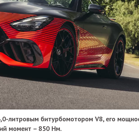
4,0-литровым битурбомотором V8, его мощно
щий момент – 850 Нм.