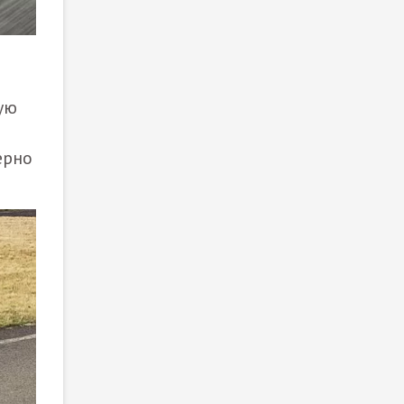
ую
ерно