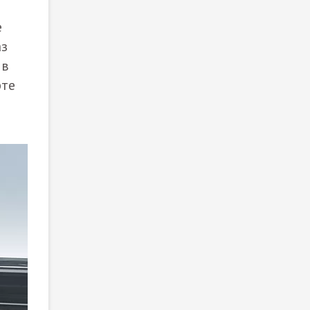
е
аз
 в
рте