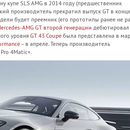
ну купе SLS AMG в 2014 году (предшественник
цкий производитель прекратил выпуск GT в конц
одели будет преемник (его прототипы ранее не р
ercedes-AMG GT второй генерации
дебютировал
ного уровня
GT 43 Coupe
была представлена в ма
formance
– в апреле. Теперь производитель
Pro 4Matic+.