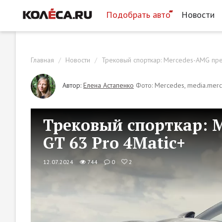
Подобрать авто
Новости
Главная
Новости
Трековый спорткар: Mercedes-AMG пре
Автор:
Елена Астапенко
Фото: Mercedes, media.mer
Трековый спорткар: 
GT 63 Pro 4Matic+
12.07.2024
744
0
2