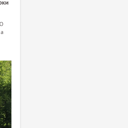
рки
ОО
 а