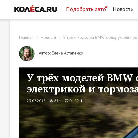
Подобрать авто
Новости
Главная
Новости
У трёх моделей BMW обнаружили проб
Автор:
Елена Астапенко
У трёх моделей BMW 
электрикой и тормоз
23.07.2018
854
0
4