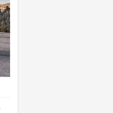
2
/ 2
е