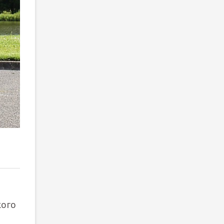
2
/ 2
кого