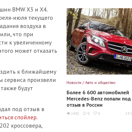
шин BMW X3 и Х4.
реля-июля текущего
падания воздуха в
или, что при
сти к увеличенному
 этого может отказать
ездить к ближайшему
ы сервиса произвели
Новости / Авто и общество
 также будут
Более 6 600 автомобилей
Mercedes-Benz попали под
отзыв в России
адал под отзыв в
2402
0
0
23.
иться спойлер
.
202 кроссовера,