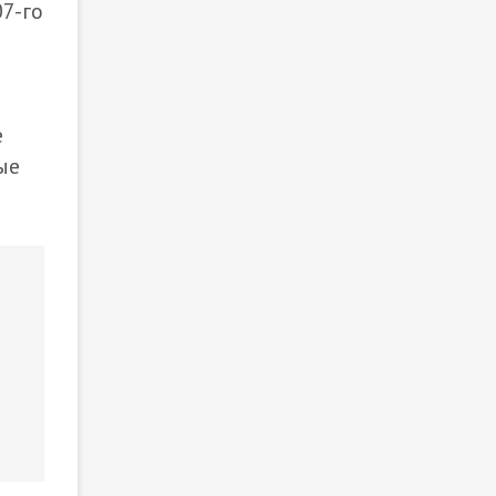
07-го
е
ые