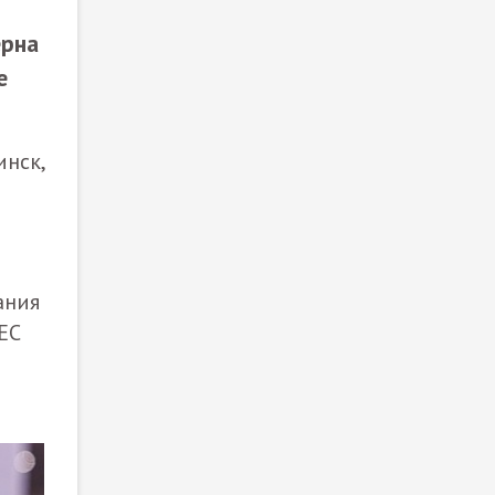
ерна
е
нск,
ания
EC