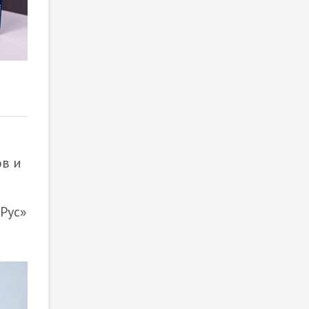
2
/ 2
в и
Рус»