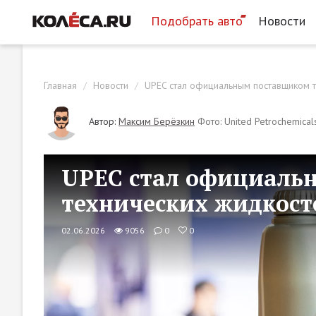
Подобрать авто
Новости
Главная
Новости
UPEC стал официальным поставщиком те
Автор:
Максим Берёзкин
Фото: United Petrochemical
UPEC стал официаль
технических жидкосте
02.06.2026
9056
0
0