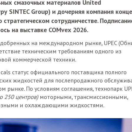
ьных смазочных материалов United
туру SINTEC Group) и дочерняя компания конц
 о стратегическом сотрудничестве. Подписани
ось на выставке COMvex 2026.
одобренных на международном рынке, UPEC (Обни
ветствие техническим требованиям одного из
овой коммерческой техники.
icals статус официального поставщика полного
еских жидкостей для послепродажного обслужив
ом рынке. По условиям соглашения, технопарк UP
о 250 центров)
моторными, трансмиссионными,
мозными и охлаждающими жидкостями.