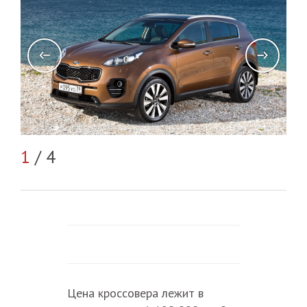
2
/
1
/ 4
Цена кроссовера лежит в