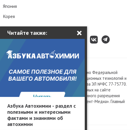
Япония
Корея
×
Читайте также:
Все права защищены © 2003 – 2026.
Сетевое издание «Kolesa.ru», зарегистрировано Федеральной
службой по надзору в сфере связи, информационных технологий и
массовых коммуникаций, номер свидетельства ЭЛ №ФС 77-75770.
Любое использование материалов, размещенных на сайте
www.kolesa.ru, допускается только с письменного разрешения
правообладателя. Учредитель ООО «Президент-Медиа». Главный
Азбука Автохимии - раздел с
редактор Баландин М.А. 0+
полезными и интересными
Политика конфиденциальности
фактами и знаниями об
автохимии