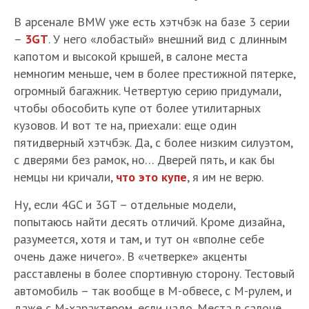
В арсенале BMW уже есть хэтчбэк на базе 3 серии
–
3GT
. У него «лобастый» внешний вид с длинным
капотом и высокой крышей, в салоне места
немногим меньше, чем в более престижной пятерке,
огромный багажник. Четвертую серию придумали,
чтобы обособить купе от более утилитарных
кузовов. И вот те на, приехали: еще один
пятидверный хэтчбэк. Да, с более низким силуэтом,
с дверями без рамок, но… Дверей пять, и как бы
немцы ни кричали,
что это купе
, я им не верю.
Ну, если 4GC и 3GT – отдельные модели,
попытаюсь найти десять отличий. Кроме дизайна,
разумеется, хотя и там, и тут он «вполне себе
очень даже ничего». В «четверке» акценты
расставлены в более спортивную сторону. Тестовый
автомобиль – так вообще в М-обвесе, с М-рулем, и
даже с М-характером, если надо. Места в салоне,