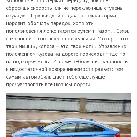
Коробка честно держит передачу, пока не
сбросишь скорость или не переключишь ступень
вручную… При каждой подаче топлива корма
норовит обогнать передок, хотя эти
поползновения легко гасятся рулем и газом… Связь
с машиной – совершенно нереальная. Мотор – это
твои мышцы, колеса – это твои ноги… Управление
положением кузова на дороге происходит где-то
на подкорке мозга. И даже небольшая склонность
к недостаточной поворачиваемости радует: тем
самым автомобиль дает тебе еще лучше
прочувствовать все нюансы дороги…