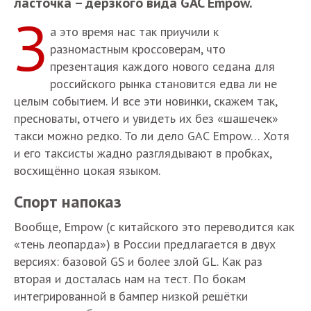
ласточка – дерзкого вида GAC Empow.
З
а это время нас так приучили к
разномастным кроссоверам, что
презентация каждого нового седана для
российского рынка становится едва ли не
целым событием. И все эти новинки, скажем так,
пресноваты, отчего и увидеть их без «шашечек»
такси можно редко. То ли дело GAC Empow… Хотя
и его таксисты жадно разглядывают в пробках,
восхищённо цокая языком.
Спорт напоказ
Вообще, Empow (с китайского это переводится как
«тень леопарда») в России предлагается в двух
версиях: базовой GS и более злой GL. Как раз
вторая и досталась нам на тест. По бокам
интегрированной в бампер низкой решётки