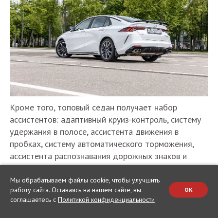
Кроме того, топовый седан получает набор
ассистентов: адаптивный круиз-контроль, систему
удержания в полосе, ассистента движения в
пробках, систему автоматического торможения,
ассистента распознавания дорожных знаков и
систему мониторинга слепых зон. GS обойдётся в 2
999 000 рублей, но… ровно столько же стоит
Мы обрабатываем файлы cookie, чтобы улучшить
работу сайта. Оставаясь на нашем сайте, вы
OK
гораздо более упакованная версия GL.
соглашаетесь с
Политикой конфиденциальности
Да, это не ошибка. Дело в том, что эта цена