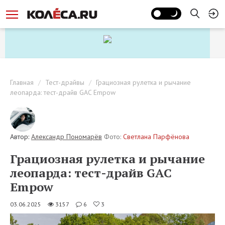
Главная
Тест-драйвы
Грациозная рулетка и рычание
леопарда: тест-драйв GAC Empow
Автор:
Александр Пономарёв
Фото:
Светлана Парфёнова
Грациозная рулетка и рычание
леопарда: тест-драйв GAC
Empow
03.06.2025
3157
6
3