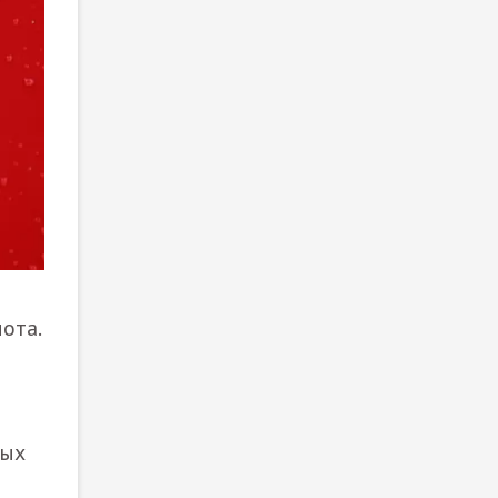
ота.
вых