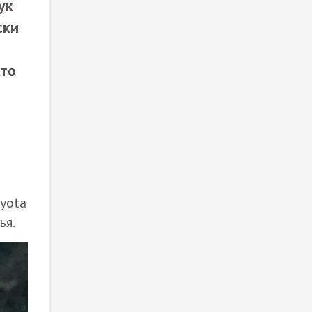
ук
ски
что
oyota
ья.