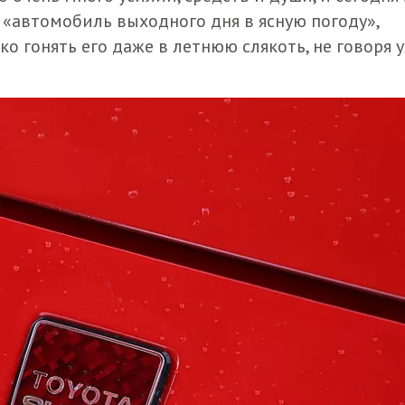
 «автомобиль выходного дня в ясную погоду»,
о гонять его даже в летнюю слякоть, не говоря 