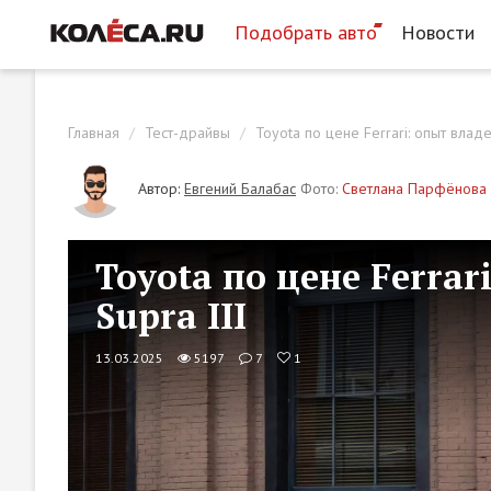
Подобрать авто
Новости
Главная
Тест-драйвы
Toyota по цене Ferrari: опыт владе
Автор:
Евгений Балабас
Фото:
Светлана Парфёнова
Toyota по цене Ferrar
Supra III
13.03.2025
5197
7
1