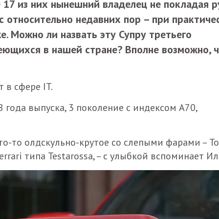
 17 из них нынешний владелец не покладая р
с относительно недавних пор – при практиче
е. Можно ли назвать эту Супру третьего
еющихся в нашей стране? Вполне возможно, 
т в сфере IT.
88 года выпуска, 3 поколение с индексом A70,
 что-то олдскульно-крутое со слепыми фарами – T
errari типа Testarossa, – с улыбкой вспоминает Ил