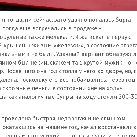
и тогда, ни сейчас, зато удачно попалась Supra
 тогда еще встречались в продаже –
орульные также мелькали. Я же искал в первую
й крышей и живым «железом», а состояние агрег
пиальными не были. Удачный вариант обнаружил
ном был некий, скажем так, крутой мужик – он 
После чего она год стояла у него во дворе, но, к
алена, поскольку его все побаивались. Через год
скромные деньги в состоянии «не на ходу».
гда как аналогичные Супры на ходу стоили 200-3
 проведена быстрая, недорогая и не слишком
 Покатавшись на машине год, начал восстанавлив
 очень много усилий, средств и души, и сегодня