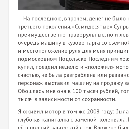
– На последнюю, впрочем, денег не было н
третьего поколения. «Семидесятые» Супры
преимущественно праворульные, но и лев
очередь машину в кузове тарга со съемно
и местоположение руля для меня принци
подмосковном Подольске. Последним хозяи
купил, поездил неделю и «положил» мотор. 
счастью, не была разграблена или разванд
персонаж выставил машину на продажу за 
Обошлась мне она в 100 тысяч рублей, то
тысяч в зависимости от сохранности.
Я оживил мотор в том же 2008 году: была
глубокая капиталка с заменой коленвала.
её в полный заводской сток. Вложено было