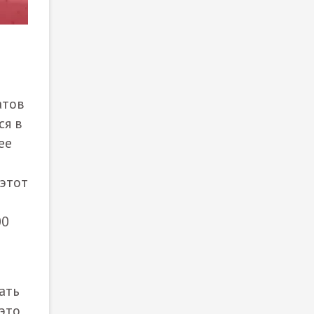
атов
ся в
ее
 этот
00
ать
 это