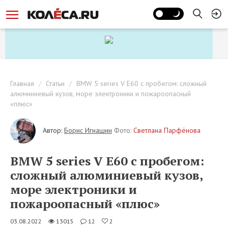
Главная
Статьи
BMW 5 series V E60 с пробегом: сложный
алюминиевый кузов, море электроники и пожароопасный
«плюс»
Автор:
Борис Игнашин
Фото:
Светлана Парфёнова
BMW 5 series V E60 с пробегом:
сложный алюминиевый кузов,
море электроники и
пожароопасный «плюс»
03.08.2022
13015
12
2