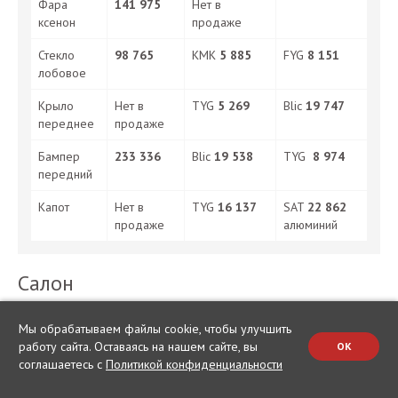
Фара
141 975
Нет в
ксенон
продаже
Стекло
98 765
КМК
5 885
FYG
8 151
лобовое
Крыло
Нет в
TYG
5 269
Blic
19 747
переднее
продаже
Бампер
233 336
Blic
19 538
TYG
8 974
передний
Капот
Нет в
TYG
16 137
SAT
22 862
продаже
алюминий
Салон
Салон у машин крепкий, и качество материалов
Мы обрабатываем файлы cookie, чтобы улучшить
радует. К тому же за автомобилями, как правило,
работу сайта. Оставаясь на нашем сайте, вы
OK
ухаживают, потому каких-то серьезных проблем по
соглашаетесь с
Политикой конфиденциальности
износу почти нет. Из частых поломок – убитые