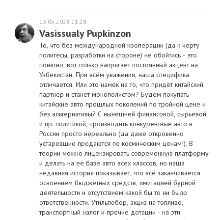
13.05.2026 11:28
Vasissualy Pupkinzon
То, что без международной кооперации (да к чёрту
политесы, разработки на стороне) не обойтись - это
понятно, вот только напрягает постоянный акцент на
Узбекистан. При всём уважении, наша специфика
отличается. Или это намёк на то, что придёт китайский
партнёр и станет монополистом? Будем покупать
китайские авто прошлых поколений по тройной цене и
без альтернативы? С нынешней финансовой, сырьевой
и пр. политикой, производить конкурентные авто в
России просто нереально (да даже откровенно
устаревшие продаются по космическим ценам!). В
теории можно лицензировать современную платформу
и делать на её базе авто всех классов, но наша
недавняя история показывает, что всё заканчивается
освоением бюджетных средств, имитацией бурной
деятельности и отсутствием какой бы то ни было
ответственности. Утильпобор, акциз на топливо,
транспортный налог и прочие дотации - на эти