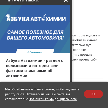
они понимают в гаджетах?
0
19.05.2026 7:12
Crazy Driver
Генри Форд при увеличении объёмов производства и
снижения себестоимости своих автомобилей снижал
стоимость. А что делает Автотаз? Как только чуть
увеличпваются продажи в срочном порядке
задираются ценники! А теперь ноют, что продаж
практически нет! Так вы сами настроили против себя
Азбука Автохимии - раздел с
народ, твари!
полезными и интересными
фактами и знаниями об
0
автохимии
19.05.2026 13:50
Мы обрабатываем файлы cookie, чтобы улучшить
Ярослав
работу сайта. Оставаясь на нашем сайте, вы
OK
В апреле продажи автомобилей "Лада" в России
соглашаетесь с
Политикой конфиденциальности
выросли на 11,8 %.