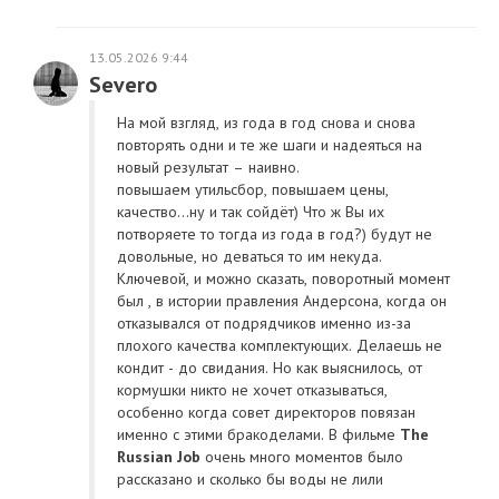
13.05.2026 9:44
Severo
На мой взгляд, из года в год снова и снова
повторять одни и те же шаги и надеяться на
новый результат – наивно.
повышаем утильсбор, повышаем цены,
качество...ну и так сойдёт) Что ж Вы их
потворяете то тогда из года в год?) будут не
довольные, но деваться то им некуда.
Ключевой, и можно сказать, поворотный момент
был , в истории правления Андерсона, когда он
отказывался от подрядчиков именно из-за
плохого качества комплектующих. Делаешь не
кондит - до свидания. Но как выяснилось, от
кормушки никто не хочет отказываться,
особенно когда совет директоров повязан
именно с этими бракоделами. В фильме
The
Russian Job
очень много моментов было
рассказано и сколько бы воды не лили