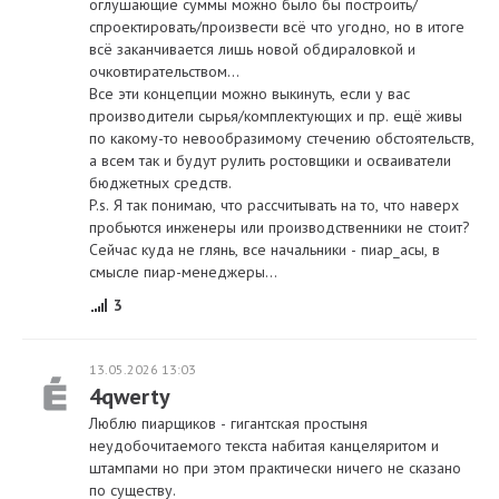
оглушающие суммы можно было бы построить/
спроектировать/произвести всё что угодно, но в итоге
всё заканчивается лишь новой обдираловкой и
очковтирательством...
Все эти концепции можно выкинуть, если у вас
производители сырья/комплектующих и пр. ещё живы
по какому-то невообразимому стечению обстоятельств,
а всем так и будут рулить ростовщики и осваиватели
бюджетных средств.
P.s. Я так понимаю, что рассчитывать на то, что наверх
пробьются инженеры или производственники не стоит?
Сейчас куда не глянь, все начальники - пиар_асы, в
смысле пиар-менеджеры...
3
13.05.2026 13:03
4qwerty
Люблю пиарщиков - гигантская простыня
неудобочитаемого текста набитая канцеляритом и
штампами но при этом практически ничего не сказано
по существу.