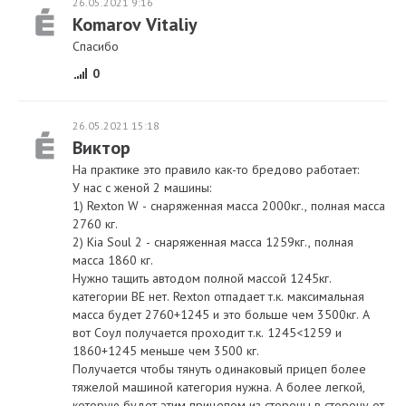
26.05.2021 9:16
Komarov Vitaliy
Спасибо
0
26.05.2021 15:18
Виктор
На практике это правило как-то бредово работает:
У нас с женой 2 машины:
1) Rexton W - снаряженная масса 2000кг., полная масса
2760 кг.
2) Kia Soul 2 - снаряженная масса 1259кг., полная
масса 1860 кг.
Нужно тащить автодом полной массой 1245кг.
категории BE нет. Rexton отпадает т.к. максимальная
масса будет 2760+1245 и это больше чем 3500кг. А
вот Соул получается проходит т.к. 1245<1259 и
1860+1245 меньше чем 3500 кг.
Получается чтобы тянуть одинаковый прицеп более
тяжелой машиной категория нужна. А более легкой,
которую будет этим прицепом из стороны в сторону от