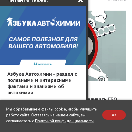
Азбука Автохимии - раздел с
полезными и интересными
фактами и знаниями об
Статьи / Колёсная база
автохимии
Газ или бензин: выгодно ли устанавливать ГБО
при росте цен на топливо
Мы обрабатываем файлы cookie, чтобы улучшить
работу сайта. Оставаясь на нашем сайте, вы
OK
Рост цен на топливо и перебои с поставками бензина заставили
многих водителей вновь вспомнить про газобаллонное
соглашаетесь с
Политикой конфиденциальности
оборудование. Если ещё пару лет назад ГБО чаще выбирали
таксисты и коммерчески...