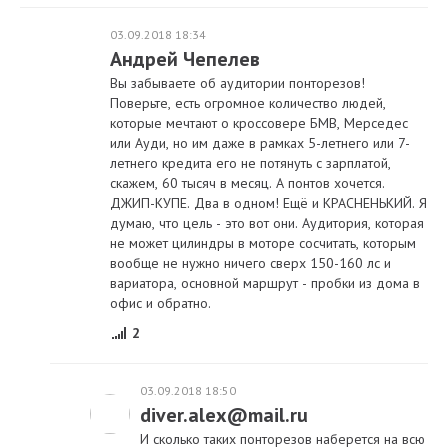
03.09.2018 18:34
Андрей Чепелев
Вы забываете об аудитории понторезов!
Поверьте, есть огромное количество людей,
которые мечтают о кроссовере БМВ, Мерседес
или Ауди, но им даже в рамках 5-летнего или 7-
летнего кредита его не потянуть с зарплатой,
скажем, 60 тысяч в месяц. А понтов хочется.
ДЖИП-КУПЕ. Два в одном! Ещё и КРАСНЕНЬКИЙ. Я
думаю, что цель - это вот они. Аудитория, которая
не может цилиндры в моторе сосчитать, которым
вообще не нужно ничего сверх 150-160 лс и
вариатора, основной маршрут - пробки из дома в
офис и обратно.
2
03.09.2018 18:50
diver.alex@mail.ru
И сколько таких понторезов наберется на всю