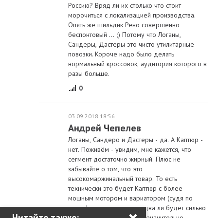
Россию? Вряд ли их столько что стоит
морочиться с локализацией производства.
Опять же шильдик Рено совершенно
беспонтовый ... ;) Потому что Логаны,
Сандеры, Дастеры это чисто утилитарные
повозки. Короче надо было делать
нормальный кроссовок, аудитория которого в
разы больше.
0
03.09.2018 18:56
Андрей Чепелев
Логаны, Сандеро и Дастеры - да. А Каптюр -
нет. Поживём - увидим, мне кажется, что
сегмент достаточно жирный. Плюс не
забывайте о том, что это
высокомаржинальный товар. То есть
технически это будет Каптюр с более
мощным мотором и вариатором (судя по
всему), отделка салона едва ли будет сильно
×
Читайте также:
отличаться. В итоге при незначительно