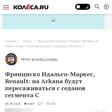
Главная
Статьи
Франциско Идальго-Маркес, Renault: на
Arkana будут пересаживаться с седанов сегмента С
Автор:
Андрей Судьбин
Франциско Идальго-Маркес,
Renault: на Arkana будут
пересаживаться с седанов
сегмента С
03.09.2018
4483
7
175