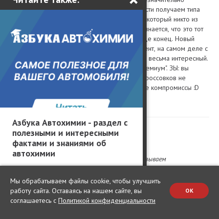
увеличенной себестоимости получаем типа
имиджевый продукт, про который никто из
Рено под пытками не признается, что это тот
же В0. Иначе всей легенде конец. Новый
маркетинговый эксперимент, на самом деле с
точки зрения автобизнеса весьма интересный.
Может и зайдёт такой "премиум". ЗЫ: вы
забываете, нормальных кроссовков не
бывает, это всё ущербные компромиссы :D
1
Азбука Автохимии - раздел с
04.09.2018 9:44
полезными и интересными
antonov996@gmail.com
фактами и знаниями об
автохимии
Но из за общего силуэта мы называем
автомобиль купе-кроссовером.
Мы обрабатываем файлы cookie, чтобы улучшить
работу сайта. Оставаясь на нашем сайте, вы
OK
А чего наши-то вазовцы лоханулись и назвали Х-рей
соглашаетесь с
Политикой конфиденциальности
просто кроссовером, как минимум надо было назвать
"купе", а лучше лимузин! Вот с чего "купе"? Заварите