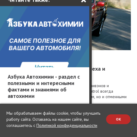
Статьи / История
Японский смотрящий: история успеха и
непростая судьба Nissan Patrol
Азбука Автохимии - раздел с
полезными и интересными
Среди хэтчбеков, седанов, универсалов, минивэнов и
фактами и знаниями об
спорткаров японской марки Nissan модель Patrol всегда
автохимии
выделялась не только мужественным обликом, но и отменными
внедорожными характеристика...
Мы обрабатываем файлы cookie, чтобы улучшить
835
0
1
08.08.2026
работу сайта. Оставаясь на нашем сайте, вы
OK
соглашаетесь с
Политикой конфиденциальности