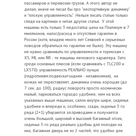
пассажиров и перевозки грузов. А этого автор не
делал, иначе не писал бы про "неспортивную динамику"
и "плохую управляемость". Нельзя писать статью только
глядя на картинки и читая другие статья. У этой
машины есть только 3 недостатка: цена на Платинум в 7
миллионов, налог/расход и отсутствие гарантии в
России (хотя, владею много лет Секвоей и серьезных
поводов обратиться по гарантии не было). Эту машину
не нужно сравнивать по управляемости и тормозам с
X5, ML или RR - те машины легкового характера. Зато
среди основных плюсов (если сравнивать с TLC200 и
LX570): управляемость РЕАЛЬНО лучше
(гидропневм.подвеска+задняя - независимая), на
кочках не переставляет, динамика очень хорошая (до
7 сек. до 100), радиус поворота просто космически
малый; парковаться гораздо удобнее, чем на всех
указанных выше машинах, салон внутри шире, сиденья
удобнее и впереди и, особенно, сзади, сиденья 3-го
ряда (2+1) убираются эл.приводами и получается
очень большой, широкий и высокий багажный отсек,
сиденья 3-го ряда реально удобны для поездки на
них, багажная дверь не из 2 частей, что удобно для