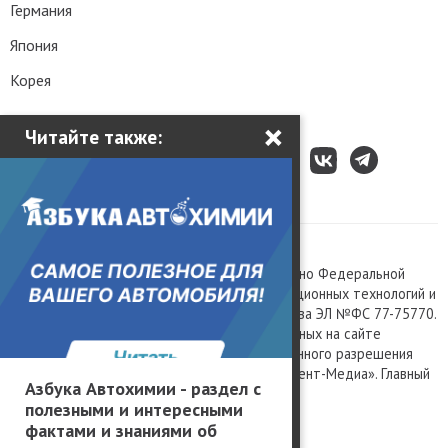
Германия
Япония
Корея
×
Читайте также:
Все права защищены © 2003 – 2026.
Сетевое издание «Kolesa.ru», зарегистрировано Федеральной
службой по надзору в сфере связи, информационных технологий и
массовых коммуникаций, номер свидетельства ЭЛ №ФС 77-75770.
Любое использование материалов, размещенных на сайте
www.kolesa.ru, допускается только с письменного разрешения
правообладателя. Учредитель ООО «Президент-Медиа». Главный
Азбука Автохимии - раздел с
редактор Баландин М.А. 0+
полезными и интересными
Политика конфиденциальности
фактами и знаниями об