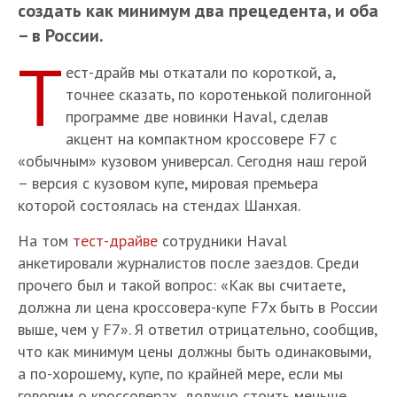
создать как минимум два прецедента, и оба
– в России.
Т
ест-драйв мы откатали по короткой, а,
точнее сказать, по коротенькой полигонной
программе две новинки Haval, сделав
акцент на компактном кроссовере F7 с
«обычным» кузовом универсал. Сегодня наш герой
– версия с кузовом купе, мировая премьера
которой состоялась на стендах Шанхая.
На том
тест-драйве
сотрудники Haval
анкетировали журналистов после заездов. Среди
прочего был и такой вопрос: «Как вы считаете,
должна ли цена кроссовера-купе F7x быть в России
выше, чем у F7». Я ответил отрицательно, сообщив,
что как минимум цены должны быть одинаковыми,
а по-хорошему, купе, по крайней мере, если мы
говорим о кроссоверах, должно стоить меньше