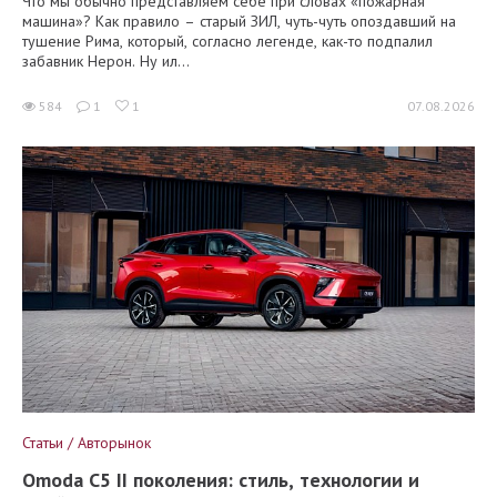
Что мы обычно представляем себе при словах «пожарная
машина»? Как правило – старый ЗИЛ, чуть-чуть опоздавший на
тушение Рима, который, согласно легенде, как-то подпалил
забавник Нерон. Ну ил...
584
1
1
07.08.2026
Статьи / Авторынок
Omoda C5 II поколения: стиль, технологии и