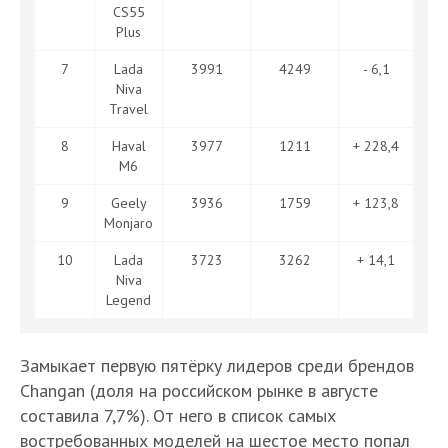
CS55
Plus
7
Lada
3991
4249
- 6,1
Niva
Travel
8
Haval
3977
1211
+ 228,4
M6
9
Geely
3936
1759
+ 123,8
Monjaro
10
Lada
3723
3262
+ 14,1
Niva
Legend
Замыкает первую пятёрку лидеров среди брендов
Changan (доля на российском рынке в августе
составила 7,7%). От него в список самых
востребованных моделей на шестое место попал