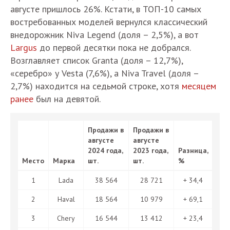
августе пришлось 26%. Кстати, в ТОП-10 самых
востребованных моделей вернулся классический
внедорожник Niva Legend (доля – 2,5%), а вот
Largus
до первой десятки пока не добрался.
Возглавляет список Granta (доля – 12,7%),
«серебро» у Vesta (7,6%), а Niva Travel (доля –
2,7%) находится на седьмой строке, хотя
месяцем
ранее
был на девятой.
Продажи в
Продажи в
августе
августе
2024 года,
2023 года,
Разница,
Место
Марка
шт.
шт.
%
1
Lada
38 564
28 721
+ 34,4
2
Haval
18 564
10 979
+ 69,1
3
Chery
16 544
13 412
+ 23,4