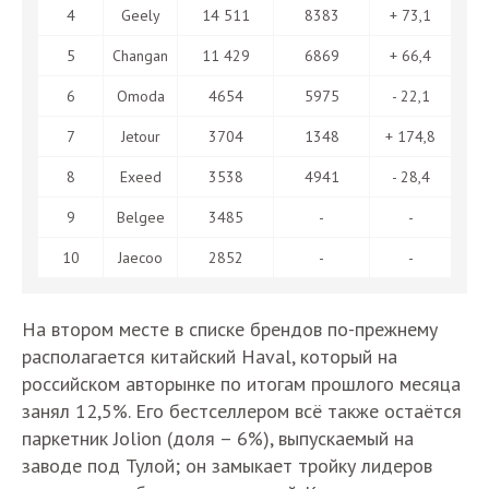
4
Geely
14 511
8383
+ 73,1
5
Changan
11 429
6869
+ 66,4
6
Omoda
4654
5975
- 22,1
7
Jetour
3704
1348
+ 174,8
8
Exeed
3538
4941
- 28,4
9
Belgee
3485
-
-
10
Jaecoo
2852
-
-
На втором месте в списке брендов по-прежнему
располагается китайский Haval, который на
российском авторынке по итогам прошлого месяца
занял 12,5%. Его бестселлером всё также остаётся
паркетник Jolion (доля – 6%), выпускаемый на
заводе под Тулой; он замыкает тройку лидеров