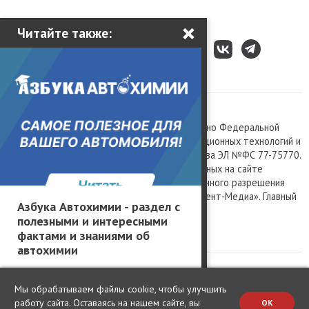
×
Читайте также:
Все права защищены © 2003 – 2026.
Сетевое издание «Kolesa.ru», зарегистрировано Федеральной
службой по надзору в сфере связи, информационных технологий и
массовых коммуникаций, номер свидетельства ЭЛ №ФС 77-75770.
Любое использование материалов, размещенных на сайте
www.kolesa.ru, допускается только с письменного разрешения
правообладателя. Учредитель ООО «Президент-Медиа». Главный
Азбука Автохимии - раздел с
редактор Баландин М.А. 0+
полезными и интересными
Политика конфиденциальности
фактами и знаниями об
автохимии
Мы обрабатываем файлы cookie, чтобы улучшить
работу сайта. Оставаясь на нашем сайте, вы
OK