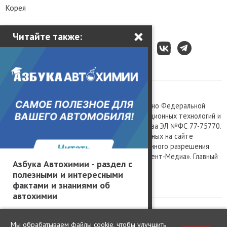
Корея
×
Читайте также:
Все права защищены © 2003 – 2026.
Сетевое издание «Kolesa.ru», зарегистрировано Федеральной
службой по надзору в сфере связи, информационных технологий и
массовых коммуникаций, номер свидетельства ЭЛ №ФС 77-75770.
Любое использование материалов, размещенных на сайте
www.kolesa.ru, допускается только с письменного разрешения
правообладателя. Учредитель ООО «Президент-Медиа». Главный
Азбука Автохимии - раздел с
редактор Баландин М.А. 0+
полезными и интересными
Политика конфиденциальности
фактами и знаниями об
автохимии
Мы обрабатываем файлы cookie, чтобы улучшить