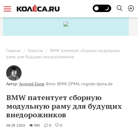
Главная
Новости
BMW патентует сборную модульную
раму для будущих внедорожников
Автор:
Андрей Ежов
Фото: BMW, DPMA, register.dpma.de
BMW патентует сборную
модульную раму для будущих
внедорожников
04.05.2026
985
0
0