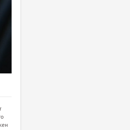
2
/ 5
т
го
жен