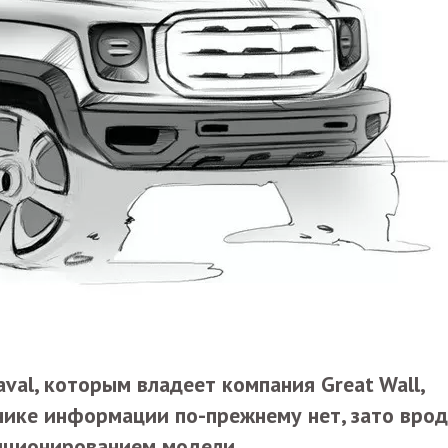
al, которым владеет компания Great Wall,
нике информации по-прежнему нет, зато вро
зиционированием модели.