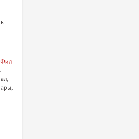
сь
я
Фил
в
ал,
фары,