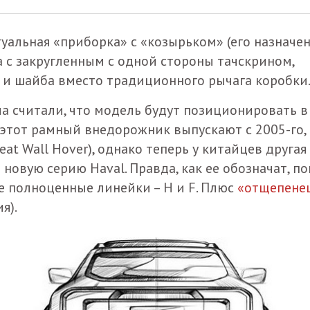
уальная «приборка» с «козырьком» (его назначе
 с закругленным с одной стороны тачскрином,
 и шайба вместо традиционного рычага коробки
 считали, что модель будут позиционировать в
(этот рамный внедорожник выпускают с 2005-го,
at Wall Hover), однако теперь у китайцев другая
 новую серию Haval. Правда, как ее обозначат, по
ве полноценные линейки – H и F. Плюс
«отщепене
я).