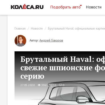
Подобрать авто
Новости
Главная
Новости
Брутальный Haval: официальные карти
Автор:
Андрей Говоров
Брутальный Haval: о
свежие шпионские фо
серию
27.05.2020
3963
0
0