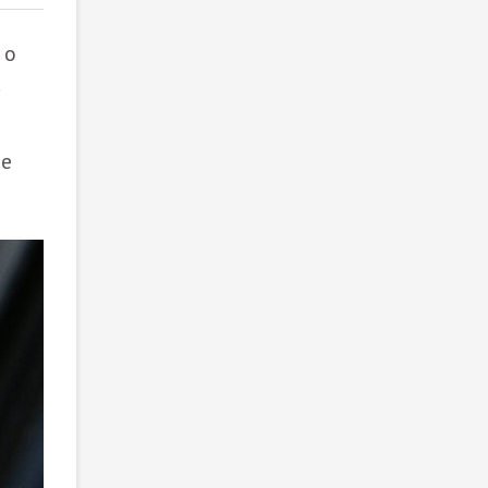
 о
.
ие