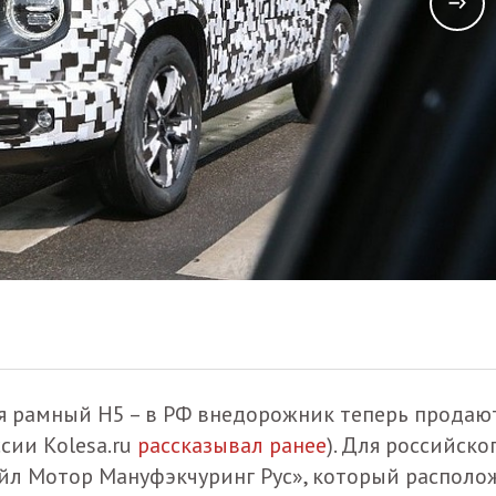
я рамный H5 – в РФ внедорожник теперь продаю
сии Kolesa.ru
рассказывал ранее
). Для российско
йл Мотор Мануфэкчуринг Рус», который располо