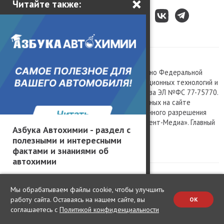
×
Читайте также:
Все права защищены © 2003 – 2026.
Сетевое издание «Kolesa.ru», зарегистрировано Федеральной
службой по надзору в сфере связи, информационных технологий и
массовых коммуникаций, номер свидетельства ЭЛ №ФС 77-75770.
Любое использование материалов, размещенных на сайте
www.kolesa.ru, допускается только с письменного разрешения
правообладателя. Учредитель ООО «Президент-Медиа». Главный
Азбука Автохимии - раздел с
редактор Баландин М.А. 0+
полезными и интересными
Политика конфиденциальности
фактами и знаниями об
автохимии
Мы обрабатываем файлы cookie, чтобы улучшить
работу сайта. Оставаясь на нашем сайте, вы
OK
соглашаетесь с
Политикой конфиденциальности
Change privacy settings