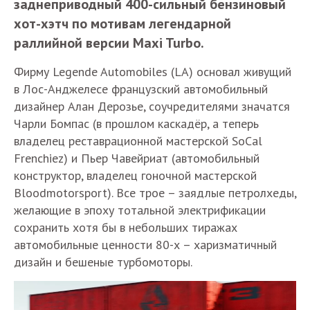
заднеприводный 400-сильный бензиновый
хот-хэтч по мотивам легендарной
раллийной версии Maxi Turbo.
Фирму Legende Automobiles (LA) основал живущий
в Лос-Анджелесе французский автомобильный
дизайнер Алан Дерозье, соучредителями значатся
Чарли Бомпас (в прошлом каскадёр, а теперь
владелец реставрационной мастерской SoCal
Frenchiez) и Пьер Чавейриат (автомобильный
конструктор, владелец гоночной мастерской
Bloodmotorsport). Все трое – заядлые петролхеды,
желающие в эпоху тотальной электрификации
сохранить хотя бы в небольших тиражах
автомобильные ценности 80-х – харизматичный
дизайн и бешеные турбомоторы.