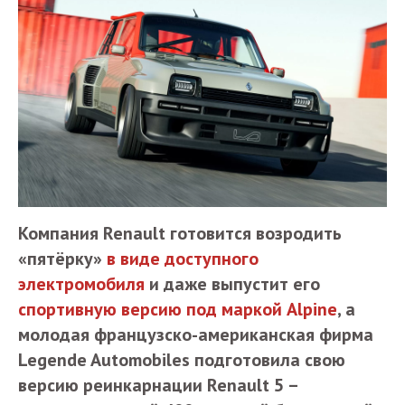
Компания Renault готовится возродить
«пятёрку»
в виде доступного
электромобиля
и даже выпустит его
спортивную версию под маркой Alpine
, а
молодая французско-американская фирма
Legende Automobiles подготовила свою
версию реинкарнации Renault 5 –