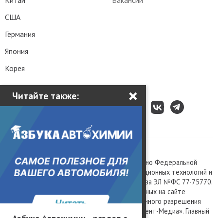
Китай
Вакансии
США
Германия
Япония
Корея
×
Читайте также:
Все права защищены © 2003 – 2026.
Сетевое издание «Kolesa.ru», зарегистрировано Федеральной
службой по надзору в сфере связи, информационных технологий и
массовых коммуникаций, номер свидетельства ЭЛ №ФС 77-75770.
Любое использование материалов, размещенных на сайте
www.kolesa.ru, допускается только с письменного разрешения
правообладателя. Учредитель ООО «Президент-Медиа». Главный