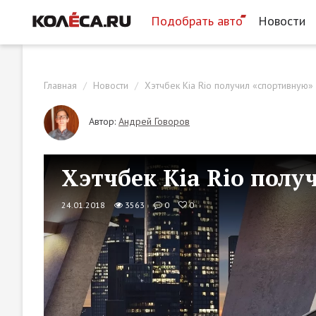
Подобрать авто
Новости
Главная
Новости
Хэтчбек Kia Rio получил «спортивную»
Автор:
Андрей Говоров
Хэтчбек Kia Rio полу
24.01.2018
3563
0
0