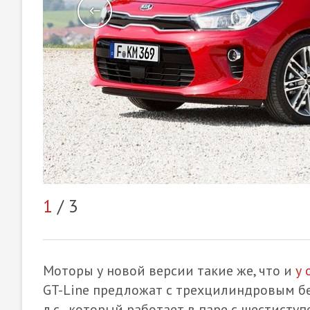
1
/ 3
Моторы у новой версии такие же, что и
у 
GT-Line предложат с трехцилиндровым б
л.с., который работает в паре с шестисту