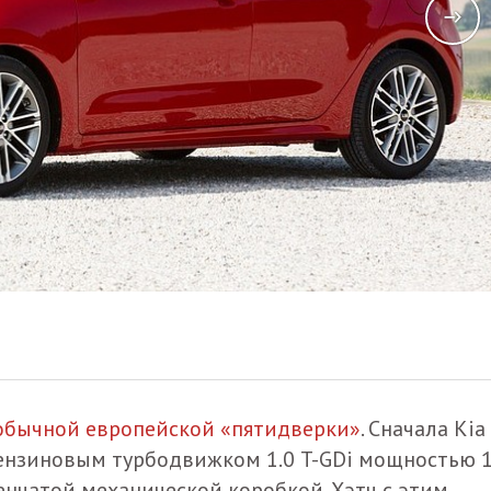
обычной европейской «пятидверки»
. Сначала Kia
ензиновым турбодвижком 1.0 T-GDi мощностью 
пенчатой механической коробкой. Хэтч с этим