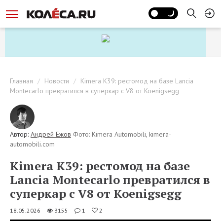
Главная
Новости
Kimera K39: рестомод на базе Lancia
Montecarlo превратился в суперкар с V8 от Koenigsegg
Автор:
Андрей Ежов
Фото: Kimera Automobili, kimera-
automobili.com
Kimera K39: рестомод на базе
Lancia Montecarlo превратился в
суперкар с V8 от Koenigsegg
18.05.2026
3155
1
2