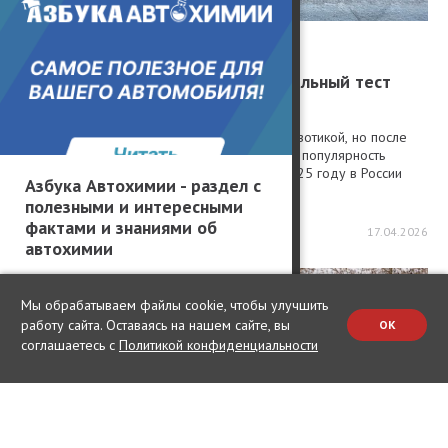
Тест-драйвы / Тест-драйв
Работяга против клерка: сравнительный тест
Huanghai N7 и JAC T9
Пикапы на российском рынке всегда были экзотикой, но после
ухода привычных нам автомобильных марок популярность
лёгких грузовичков резко выросла. Так, в 2025 году в России
Азбука Автохимии - раздел с
продали около 22 т...
полезными и интересными
фактами и знаниями об
44822
8
2
17.04.2026
автохимии
Мы обрабатываем файлы cookie, чтобы улучшить
работу сайта. Оставаясь на нашем сайте, вы
OK
соглашаетесь с
Политикой конфиденциальности