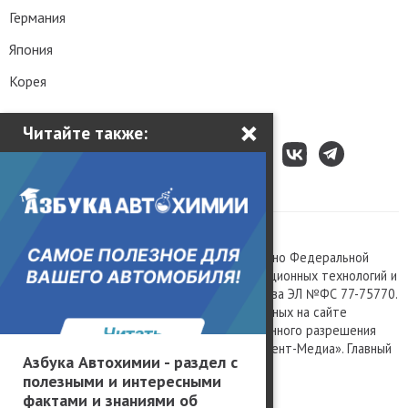
Германия
Япония
Корея
×
Читайте также:
Все права защищены © 2003 – 2026.
Сетевое издание «Kolesa.ru», зарегистрировано Федеральной
службой по надзору в сфере связи, информационных технологий и
массовых коммуникаций, номер свидетельства ЭЛ №ФС 77-75770.
Любое использование материалов, размещенных на сайте
www.kolesa.ru, допускается только с письменного разрешения
правообладателя. Учредитель ООО «Президент-Медиа». Главный
Азбука Автохимии - раздел с
редактор Баландин М.А. 0+
полезными и интересными
Политика конфиденциальности
фактами и знаниями об