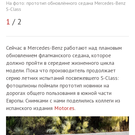
На фото: прототип обновлённого седана Mercedes-Benz
nz
На
S-Class
S-
1
/ 2
2
Сейчас в Mercedes-Benz работают над плановым
обновлением флагманского седана, которое
должно пройти в середине жизненного цикла
модели. Пока что производитель продолжает
серию летних испытаний посвежевшего S-Class:
фотошпионы поймали прототип новинки на
дорогах общего пользования в южной части
Европы. Снимками с нами поделились коллеги из
испанского издания
Motor.es
.