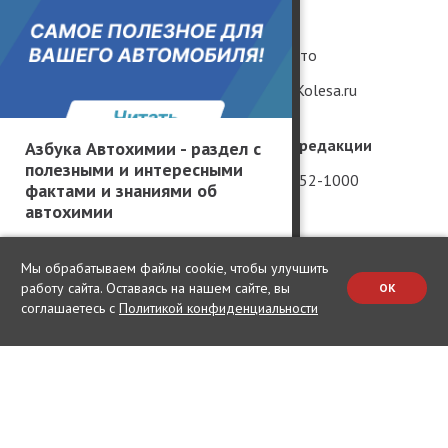
Грузовики и автобусы
Гаджеты
Популярные вопросы
Редкие авто
Мнение без фильтров
Рендеры Kolesa.ru
География производителей
Телефон редакции
Азбука Автохимии - раздел с
полезными и интересными
Россия
+7 (981) 952-1000
фактами и знаниями об
автохимии
Китай
Вакансии
США
Мы обрабатываем файлы cookie, чтобы улучшить
Германия
работу сайта. Оставаясь на нашем сайте, вы
OK
соглашаетесь с
Политикой конфиденциальности
Япония
Корея