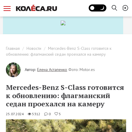
Главная
Новости
Mercedes-Benz S-Class готовится к
обновлению: флагманский седан проехался на камеру
Автор:
Елена Астапенко
Фото: Motor.es
Mercedes-Benz S-Class готовится
к обновлению: флагманский
седан проехался на камеру
25.07.2024
5312
0
5