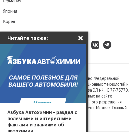
Германия
Япония
Корея
×
Читайте также:
Все права защищены © 2003 – 2026.
Сетевое издание «Kolesa.ru», зарегистрировано Федеральной
службой по надзору в сфере связи, информационных технологий и
массовых коммуникаций, номер свидетельства ЭЛ №ФС 77-75770.
Любое использование материалов, размещенных на сайте
www.kolesa.ru, допускается только с письменного разрешения
правообладателя. Учредитель ООО «Президент-Медиа». Главный
Азбука Автохимии - раздел с
редактор Баландин М.А. 0+
полезными и интересными
Политика конфиденциальности
фактами и знаниями об
автохимии