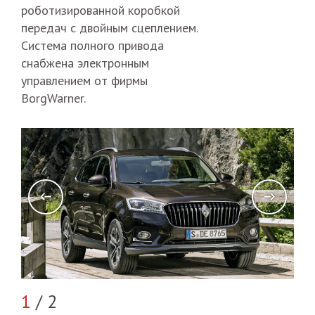
роботизированной коробкой
передач с двойным сцеплением.
Система полного привода
снабжена электронным
управлением от фирмы
BorgWarner.
2
/
1
/ 2