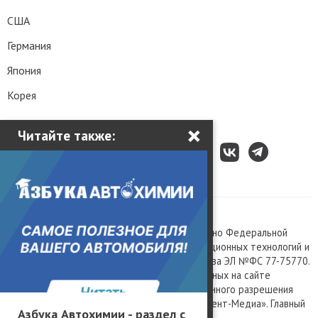
США
Германия
Япония
Корея
×
Читайте также:
Все права защищены © 2003 – 2026.
Сетевое издание «Kolesa.ru», зарегистрировано Федеральной
службой по надзору в сфере связи, информационных технологий и
массовых коммуникаций, номер свидетельства ЭЛ №ФС 77-75770.
Любое использование материалов, размещенных на сайте
www.kolesa.ru, допускается только с письменного разрешения
правообладателя. Учредитель ООО «Президент-Медиа». Главный
Азбука Автохимии - раздел с
редактор Баландин М.А. 0+