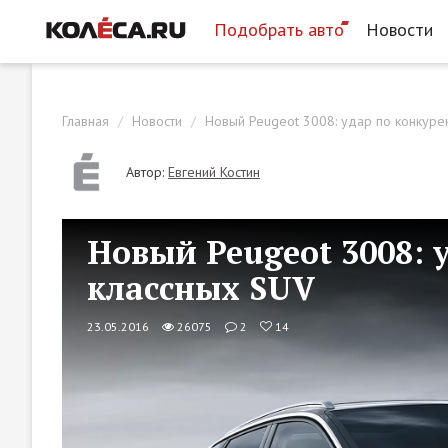
Подобрать авто
Новости
Главная
Новости
Новый Peugeot 3008: удар по конкуре
Автор:
Евгений Костин
Новый Peugeot 3008: 
классных SUV
23.05.2016
26075
2
14