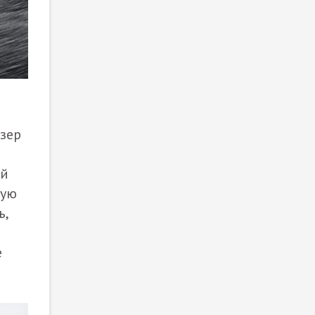
изер
ий
рую
ь,
е