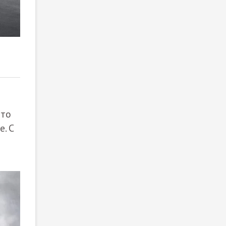
2
/ 4
что
. С