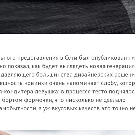
льного представления в Сети был опубликован т
но показал, как будет выглядеть новая генерация
 подавляющего большинства дизайнерских решен
нешность новинки очень напоминает сдобу, кото
-кондитера девушка: в процессе тесто поднялос
за бортом формочки, что нисколько не сделало
амобытности, а уж вкусовых качеств это точно н