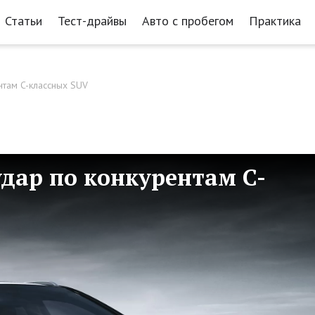
Статьи
Тест-драйвы
Авто с пробегом
Практика
нтам C-классных SUV
удар по конкурентам C-