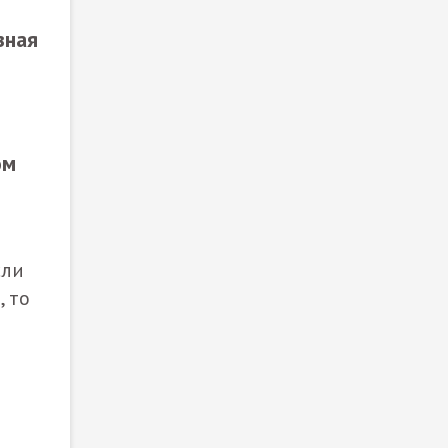
зная
ом
сли
 то