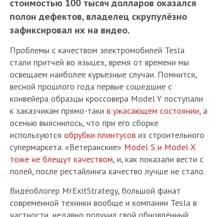
стоимостью 100 тысяч долларов оказался
полон дефектов, владелец скрупулёзно
зафиксировал их на видео.
Проблемы с качеством электромобилей Tesla
стали притчей во языцех, время от времени мы
освещаем наиболее курьёзные случаи. Помнится,
весной прошлого года первые сошедшие с
конвейера образцы кроссовера Model Y поступали
к заказчикам прямо-таки
в ужасающем состоянии
, а
осенью выяснилось, что при его сборке
используются
обрубки плинтусов
из строительного
супермаркета. «Ветеранские»
Model S и Model X
тоже не блещут качеством
, и, как показали вести с
полей, после рестайлинга качество лучше не стало.
Видеоблогер MrExitStrategy, большой фанат
современной техники вообще и компании Tesla в
частности, недавно получил свой обновлённый