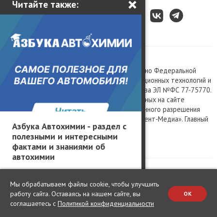
×
Читайте также:
Все права защищены © 2003 – 2026.
Сетевое издание «Kolesa.ru», зарегистрировано Федеральной
службой по надзору в сфере связи, информационных технологий и
массовых коммуникаций, номер свидетельства ЭЛ №ФС 77-75770.
Любое использование материалов, размещенных на сайте
www.kolesa.ru, допускается только с письменного разрешения
правообладателя. Учредитель ООО «Президент-Медиа». Главный
Азбука Автохимии - раздел с
редактор Баландин М.А. 0+
полезными и интересными
Политика конфиденциальности
фактами и знаниями об
автохимии
Мы обрабатываем файлы cookie, чтобы улучшить
работу сайта. Оставаясь на нашем сайте, вы
OK
соглашаетесь с
Политикой конфиденциальности