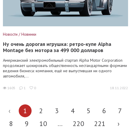
Новости / Новинки
Ну очень дорогая игрушка: ретро-купе Alpha
Montage без мотора за 499 000 долларов
Американский электромобильный стартап Alpha Motor Corporation
продолжает шокировать общественность нестандартными формами
ведения бизнеса: компания, ещё не выпустившая ни одного
автомобиля,...
1605
1
0
18.11.2022
‹
1
2
3
4
5
6
7
8
9
10
...
220
221
›