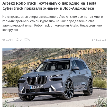
Aitekx RoboTruck: жутенькую пародию на Tesla
Cybertruck показали живьём в Лос-Анджелесе
На открывшемся вчера автосалоне в Лос-Анджелесе не так много
громких премьер, самой курьезной из них определённо стал
электрический пикап RoboTruck от компании Aitekx, беззастенчиво
копирующ...
1034
0
0
17.11.2023