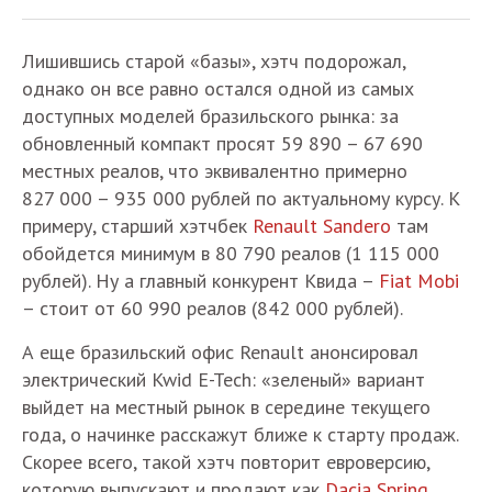
Лишившись старой «базы», хэтч подорожал,
однако он все равно остался одной из самых
доступных моделей бразильского рынка: за
обновленный компакт просят 59 890 – 67 690
местных реалов, что эквивалентно примерно
827 000 – 935 000 рублей по актуальному курсу. К
примеру, старший хэтчбек
Renault Sandero
там
обойдется минимум в 80 790 реалов (1 115 000
рублей). Ну а главный конкурент Квида –
Fiat Mobi
– стоит от 60 990 реалов (842 000 рублей).
А еще бразильский офис Renault анонсировал
электрический Kwid E-Tech: «зеленый» вариант
выйдет на местный рынок в середине текущего
года, о начинке расскажут ближе к старту продаж.
Скорее всего, такой хэтч повторит евроверсию,
которую выпускают и продают как
Dacia Spring
.