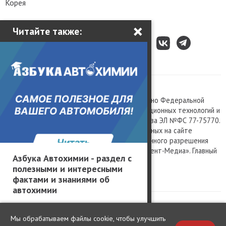
Корея
×
Читайте также:
Все права защищены © 2003 – 2026.
Сетевое издание «Kolesa.ru», зарегистрировано Федеральной
службой по надзору в сфере связи, информационных технологий и
массовых коммуникаций, номер свидетельства ЭЛ №ФС 77-75770.
Любое использование материалов, размещенных на сайте
www.kolesa.ru, допускается только с письменного разрешения
правообладателя. Учредитель ООО «Президент-Медиа». Главный
Азбука Автохимии - раздел с
редактор Баландин М.А. 0+
полезными и интересными
Политика конфиденциальности
фактами и знаниями об
автохимии
Мы обрабатываем файлы cookie, чтобы улучшить