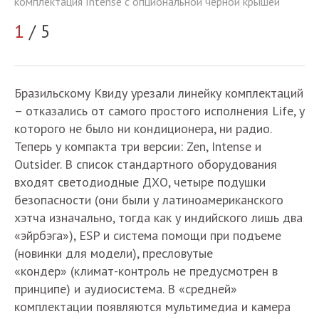
комплектация Intense с опциональной черной крышей
ко
1
/ 5
2
Бразильскому Квиду урезали линейку комплектаций
– отказались от самого простого исполнения Life, у
которого не было ни кондиционера, ни радио.
Теперь у компакта три версии: Zen, Intense и
Outsider. В список стандартного оборудования
входят светодиодные ДХО, четыре подушки
безопасности (они были у латиноамериканского
хэтча изначально, тогда как у индийского лишь два
«эйрбэга»), ESP и система помощи при подъеме
(новинки для модели), пресловутые
«кондер»
(климат-контроль не предусмотрен в
принципе) и аудиосистема
. В «средней»
комплектации появляются мультимедиа и камера