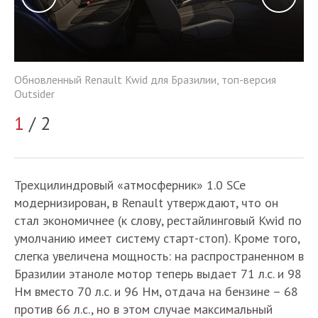
Обновленный Renault Kwid для Бразилии, топ-версия
Об
Outsider
Ou
1
/ 2
2
Трехцилиндровый «атмосферник» 1.0 SCe
модернизирован, в Renault утверждают, что он
стал экономичнее (к слову, рестайлинговый Kwid по
умолчанию имеет систему старт-стоп). Кроме того,
слегка увеличена мощность: на распространенном в
Бразилии этаноле мотор теперь выдает 71 л.с. и 98
Нм вместо 70 л.с. и 96 Нм, отдача на бензине – 68
против 66 л.с., но в этом случае максимальный