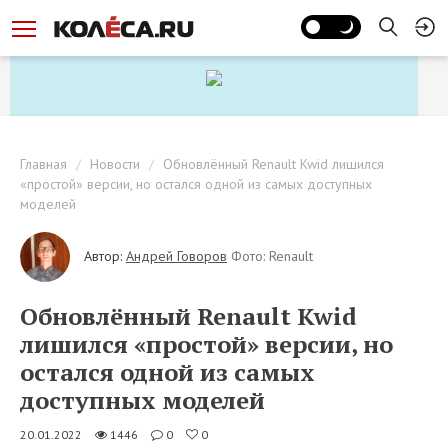
Главная
Новости
Обновлённый Renault Kwid лишился
«простой» версии, но остался одной из самых доступных
моделей
Автор:
Андрей Говоров
Фото: Renault
Обновлённый Renault Kwid
лишился «простой» версии, но
остался одной из самых
доступных моделей
20.01.2022
1446
0
0