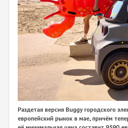
Раздетая версия Buggy городского эле
европейский рынок в мае, причём тепер
её минимальная цена составит 9590 ев