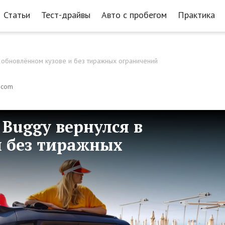
Статьи
Тест-драйвы
Авто с пробегом
Практика
в обновлённом кузове и без тиражных ограничений
s.com
Buggy вернулся в
и без тиражных