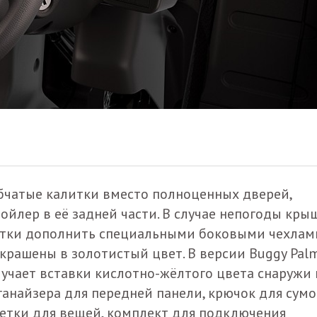
убчатые калитки вместо полноценных дверей,
йлер в её задней части. В случае непогоды кры
итки дополнить специальными боковыми чехлам
крашены в золотистый цвет. В версии Buggy Palm
учает вставки кислотно-жёлтого цвета снаружи 
анайзера для передней панели, крючок для сумо
сетки для вещей, комплект для подключения