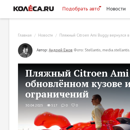
Подобрать авто
Новости
Главная
Новости
Пляжный Citroen Ami Buggy вернулся 
Автор:
Андрей Ежов
Фото: Stellantis, media.stellanti
Пляжный Citroen Ami 
обновлённом кузове 
ограничений
30.04.2025
517
0
0