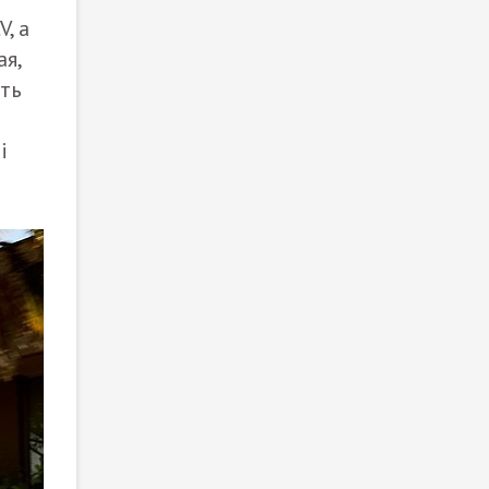
, а
я,
ить
i