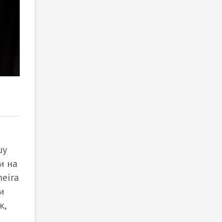
2
/ 5
шу
и на
eira
и
к,