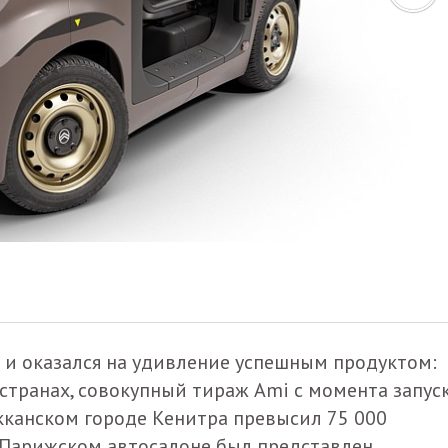
у и оказался на удивление успешным продуктом:
странах, совокупный тираж Ami с момента запуск
окканском городе Кенитра превысил 75 000
а Парижском автосалоне был представлен