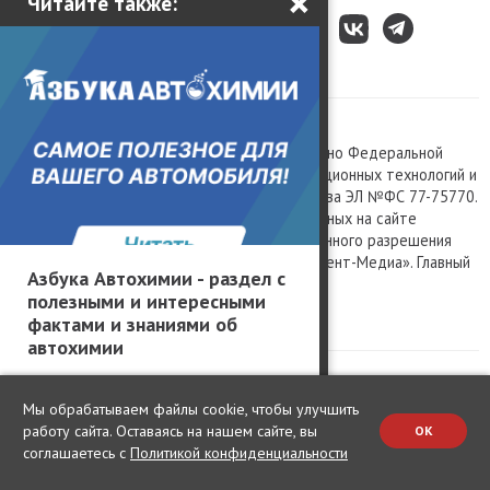
×
Читайте также:
Все права защищены © 2003 – 2026.
Сетевое издание «Kolesa.ru», зарегистрировано Федеральной
службой по надзору в сфере связи, информационных технологий и
массовых коммуникаций, номер свидетельства ЭЛ №ФС 77-75770.
Любое использование материалов, размещенных на сайте
www.kolesa.ru, допускается только с письменного разрешения
правообладателя. Учредитель ООО «Президент-Медиа». Главный
Азбука Автохимии - раздел с
редактор Баландин М.А. 0+
полезными и интересными
Политика конфиденциальности
фактами и знаниями об
автохимии
Мы обрабатываем файлы cookie, чтобы улучшить
работу сайта. Оставаясь на нашем сайте, вы
OK
соглашаетесь с
Политикой конфиденциальности
Change privacy settings