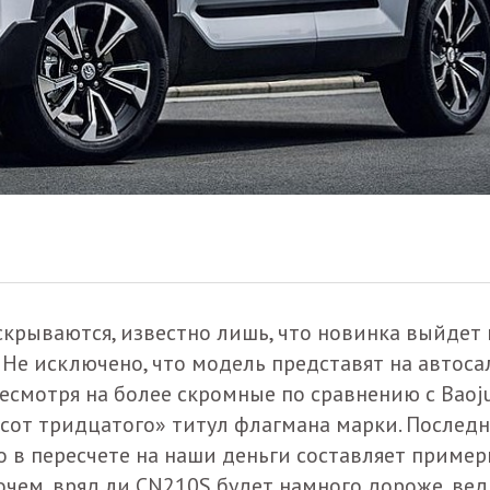
скрываются, известно лишь, что новинка выйдет 
 Не исключено, что модель представят на автоса
 Несмотря на более скромные по сравнению с Baoj
ьсот тридцатого» титул флагмана марки. Последн
то в пересчете на наши деньги составляет пример
рочем, вряд ли CN210S будет намного дороже, вед