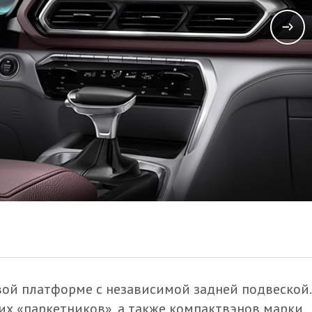
вой платформе с независимой задней подвеской.
их «паркетников», а также компактвэнов марки.