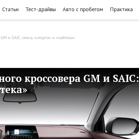
Статьи
Тест-драйвы
Авто с пробегом
Практика
M и SAIC: смесь «спорта» и «хайтека»
ого кроссовера GM и SAIC:
йтека»