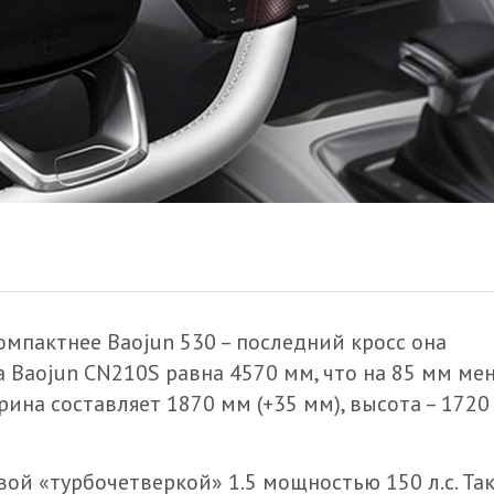
мпактнее Baojun 530 – последний кросс она
а Baojun CN210S равна 4570 мм, что на 85 мм ме
ина составляет 1870 мм (+35 мм), высота – 1720
ой «турбочетверкой» 1.5 мощностью 150 л.с. Та