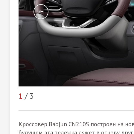
1
/ 3
Кроссовер Baojun CN210S построен на но
будущем эта тележка ляжет в основу друг