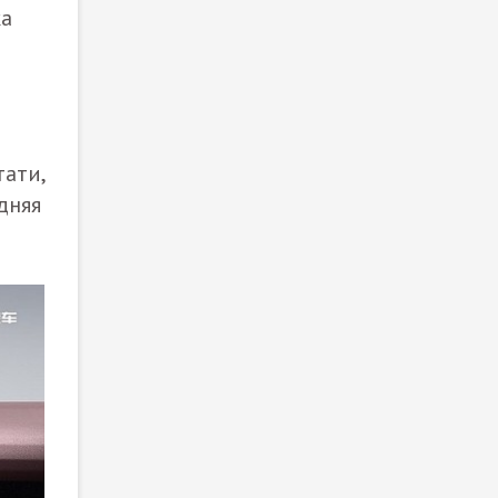
ка
тати,
дняя