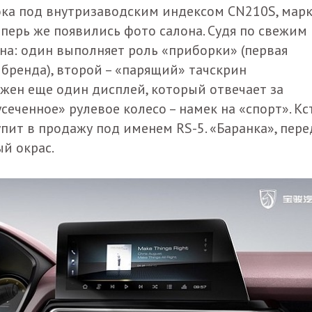
ока под внутризаводским индексом CN210S, мар
Теперь же появились фото салона. Судя по свежим
на: один выполняет роль «приборки» (первая
бренда), второй – «парящий» тачскрин
жен еще один дисплей, который отвечает за
сеченное» рулевое колесо – намек на «спорт». Кс
ит в продажу под именем RS-5. «Баранка», пере
й окрас.