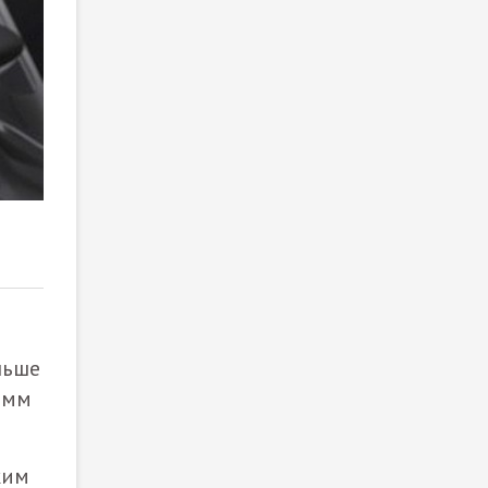
2
/ 2
ньше
 мм
ким