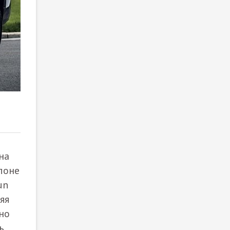
2
/ 2
на
лоне
un
яя
но
ь