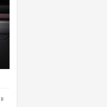
2
/ 3
 В