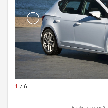
1
/ 6
На фото: семейс