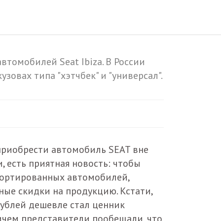
втомобилей Seat Ibiza. В России
узовах типа "хэтчбек" и "универсал".
 приобрести автомобиль SEAT вне
, есть приятная новость: чтобы
портированных автомобилей,
ые скидки на продукцию. Кстати,
 рублей дешевле стал ценник
ричем представители пообещали, что