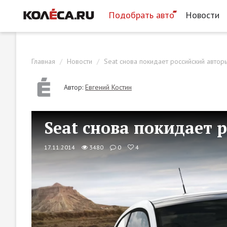
Подобрать авто
Новости
Главная
Новости
Seat снова покидает российский автор
Автор:
Евгений Костин
Seat снова покидает 
17.11.2014
3480
0
4