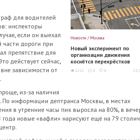
штраф для водителей
ов: инспекторы
учае, если он выехал
Новости / Москва
й части дороги при
Новый эксперимент по
ал препятствие для
организации движения
то действует сейчас,
коснётся перекрёстков
 вне зависимости от
2211
0
0
13.
.
проще, из-за наличия
. По информации дептранса Москвы, в местах
ния в утренние часы пик выросла на 80%, в вече
018 года новые «вафли» нарисуют ещё на 79 столи
центр.