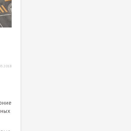
03.2018
рние
чных