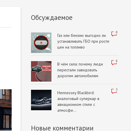
Обсуждаемое
8
Газ или бензин: выгодно ли
устанавливать ГБО при росте
цен на топливо
6
В чём сила: почему люди
перестали завидовать
дорогим автомобилям
3
Hennessey Blackbird:
аналоговый суперкар в
авиационном стиле с
атмосфе...
Новые комментарии