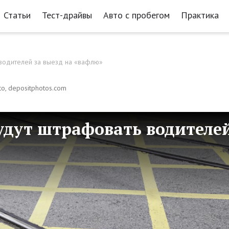
Статьи
Тест-драйвы
Авто с пробегом
Практика
 водителей за выезд на «вафлю»
o, depositphotos.com
будут штрафовать водителе