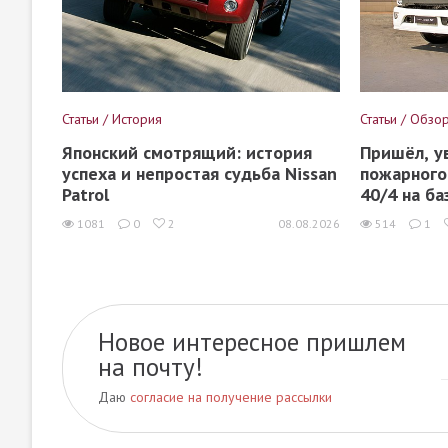
Статьи / История
Статьи / Обзо
Японский смотрящий: история
Пришёл, у
успеха и непростая судьба Nissan
пожарного
Patrol
40/4 на ба
1081
0
2
08.08.2026
514
1
Новое интересное пришлем
на почту!
Даю
согласие на получение рассылки