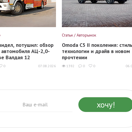
р
Статьи / Авторынок
видел, потушил: обзор
Omoda C5 II поколения: стиль
 автомобиля АЦ-2,0-
технологии и драйв в новом
зе Валдая 12
прочтении
0
07.08.2026
1392
0
0
06.