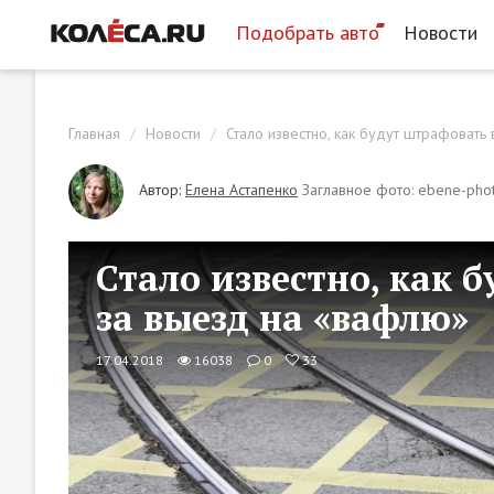
Подобрать авто
Новости
Главная
Новости
Стало известно, как будут штрафовать
Автор:
Елена Астапенко
Заглавное фото: ebene-phot
Стало известно, как 
за выезд на «вафлю»
17.04.2018
16038
0
33