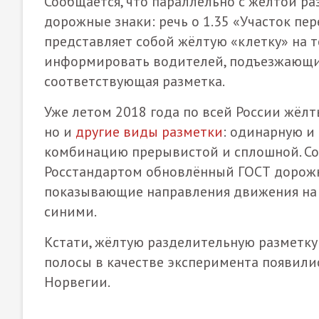
Сообщается, что параллельно с жёлтой р
дорожные знаки: речь о 1.35 «Участок пе
представляет собой жёлтую «клетку» на т
информировать водителей, подъезжающих 
соответствующая разметка.
Уже летом 2018 года по всей России жёлт
но и
другие виды разметки
: одинарную и
комбинацию прерывистой и сплошной. С
Росстандартом обновлённый ГОСТ дорожн
показывающие направления движения на п
синими.
Кстати, жёлтую разделительную разметк
полосы в качестве эксперимента появилис
Норвегии.