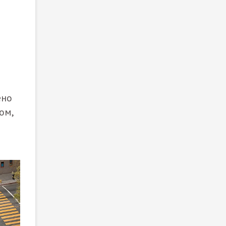
ено
ом,