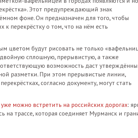
азметкой-вафельницей в городах появляются и н
рекрёстка». Этот предупреждающий знак
ёмном фоне. Он предназначен для того, чтобы
к перекрёстку о том, что на нём есть
ым цветом будут рисовать не только «вафельниц
 двойную сплошную, прерывистую, а также
оответствующую возможность даст утверждённ
ой разметки. При этом прерывистые линии,
ерекрёстках, согласно документу, могут стать
у
уже можно встретить на российских дорогах
: я
ь на трассе, которая соединяет Мурманск и гран