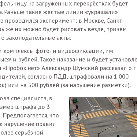
афельницу на загруженных перекрёстках будет
а. Раньше такие жёлтые линии «украшали»
де проводился эксперимент: в Москве, Санкт-
ерь же их можно будет рисовать везде, причём
го законодательные акты.
и комплексы фото- и видеофиксации, им
сячи рублей. Такое наказание и будет установл
ра «Пробок.нет» Александр Шумский рассказал о т
одителей, согласно ПДД, штрафовали на 1 000
к) или на 500 рублей (за нарушение разметки).
лова специалиста, в
азмер штрафа до 3
. Предполагается, что
ак нарушение правил
 более серьёзной