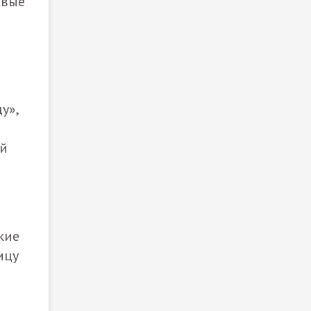
овые
у»,
ый
ркие
ицу