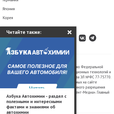
Япония
Корея
×
Читайте также:
Все права защищены © 2003 – 2026.
Сетевое издание «Kolesa.ru», зарегистрировано Федеральной
службой по надзору в сфере связи, информационных технологий и
массовых коммуникаций, номер свидетельства ЭЛ №ФС 77-75770.
Любое использование материалов, размещенных на сайте
www.kolesa.ru, допускается только с письменного разрешения
правообладателя. Учредитель ООО «Президент-Медиа». Главный
Азбука Автохимии - раздел с
редактор Баландин М.А. 0+
полезными и интересными
Политика конфиденциальности
фактами и знаниями об
автохимии