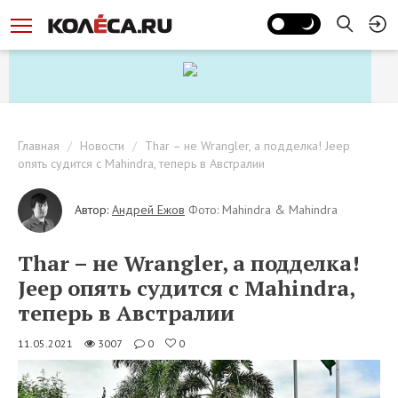
Главная
Новости
Thar – не Wrangler, а подделка! Jeep
опять судится с Mahindra, теперь в Австралии
Автор:
Андрей Ежов
Фото: Mahindra & Mahindra
Thar – не Wrangler, а подделка!
Jeep опять судится с Mahindra,
теперь в Австралии
11.05.2021
3007
0
0