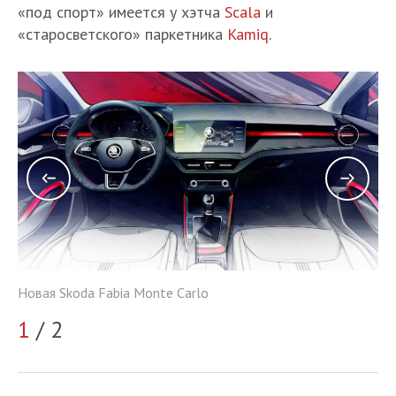
«под спорт» имеется у хэтча
Scala
и
«старосветского» паркетника
Kamiq
.
Новая Skoda Fabia Monte Carlo
Но
1
/ 2
2