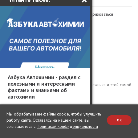
Для комментирования вам необходимо авторизоваться
ВОЙТИ
8
комментариев
06.05.2025 18:47
-Evgen-
Азбука Автохимии - раздел с
полезными и интересными
И ни одного нормального фото багажника и этой самой
фактами и знаниями об
трансформации
автохимии
-1
Мы обрабатываем файлы cookie, чтобы улучшить
06.05.2025 20:15
работу сайта. Оставаясь на нашем сайте, вы
OK
Михаил Баландин
соглашаетесь с
Политикой конфиденциальности
На площадке завода в Китае на знакомство с