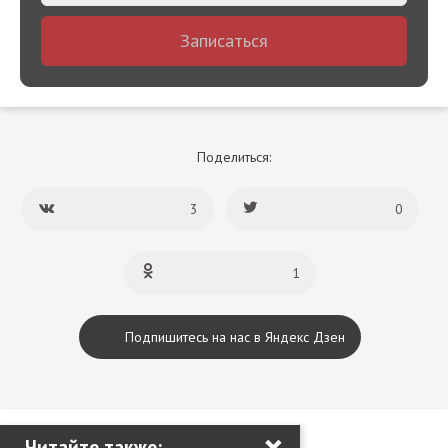
Записаться
Поделиться:
3
0
1
Подпишитесь на нас в Яндекс Дзен
×
Добавить комментарий
Читайте также: