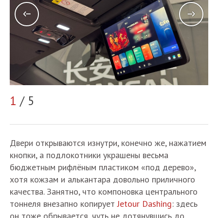
2
1
/ 5
Двери открываются изнутри, конечно же, нажатием
кнопки, а подлокотники украшены весьма
бюджетным рифлёным пластиком «под дерево»,
хотя кожзам и алькантара довольно приличного
качества. Занятно, что компоновка центрального
тоннеля внезапно копирует
Jetour Dashing
: здесь
он тоже обрывается, чуть не дотянувшись до