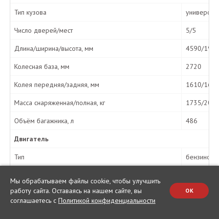
Тип кузова
универсал
Число дверей/мест
5/5
Длина/ширина/высота, мм
4590/190
Колесная база, мм
2720
Колея передняя/задняя, мм
1610/161
Масса снаряженная/полная, кг
1735/203
Объём багажника, л
486
Двигатель
Тип
бензиновы
Компоновка и расположение
рядный, с
Мы обрабатываем файлы cookie, чтобы улучшить
работу сайта. Оставаясь на нашем сайте, вы
OK
Число цилиндров/клапанов
4/16
соглашаетесь с
Политикой конфиденциальности
Рабочий объём, см³
1598