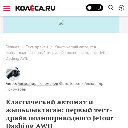
Главная
Тест-драйвы
Классический автомат и
жыпылыктаган: первый тест-драйв полноприводного Jetour
Dashing AWD
Автор:
Александр Пономарёв
Фото: Jetour и Александр
Пономарёв
Классический автомат и
жыпылыктаган: первый тест-
драйв полноприводного Jetour
Dashing AWD