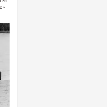
тей
ном