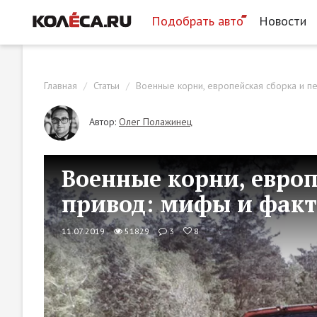
Подобрать авто
Новости
Главная
Статьи
Военные корни, европейская сборка и 
Автор:
Олег Полажинец
Военные корни, европ
привод: мифы и факт
11.07.2019
51829
3
8