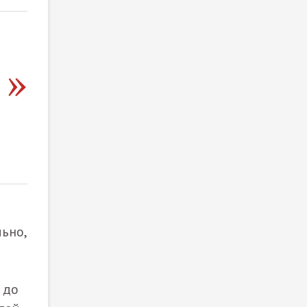
ьно,
 до