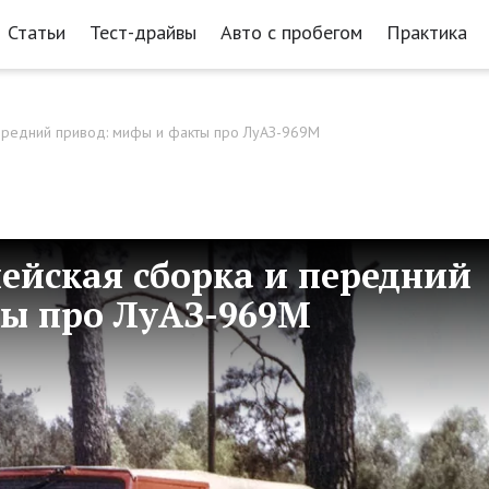
Статьи
Тест-драйвы
Авто с пробегом
Практика
передний привод: мифы и факты про ЛуАЗ-969М
ейская сборка и передний
ы про ЛуАЗ-969М