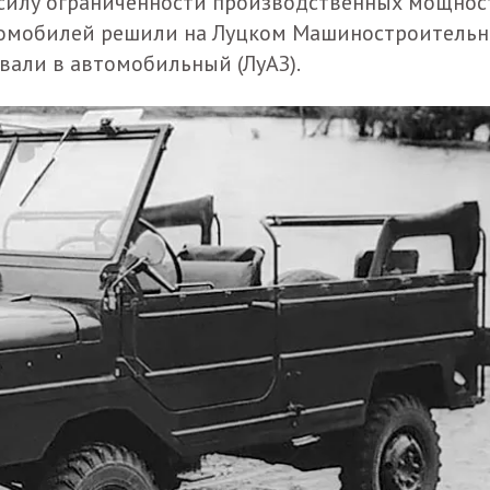
В силу ограниченности производственных мощнос
втомобилей решили на Луцком Машиностроитель
вали в автомобильный (ЛуАЗ).