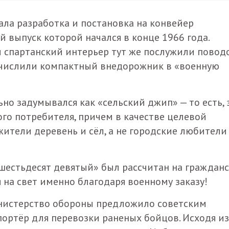
ла разработка и постановка на конвейер
 выпуск которой начался в конце 1966 года.
спартанский интерьер тут же послужили повод
зачислили компактный внедорожник в «военную
но задумывался как «сельский джип» — то есть, 
го потребителя, причем в качестве целевой
жители деревень и сёл, а не городские любители
т шестьдесят девятый» был рассчитан на граждан
 на свет именно благодаря военному заказу!
инистерство обороны предложило советским
портёр для перевозки раненых бойцов. Исходя из