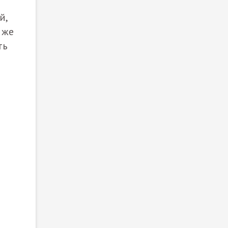
й,
 же
ть