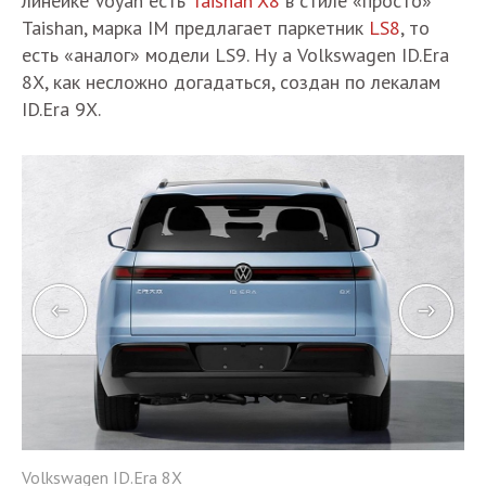
линейке Voyah есть
Taishan X8
в стиле «просто»
Taishan, марка IM предлагает паркетник
LS8
, то
есть «аналог» модели LS9. Ну а Volkswagen ID.Era
8X, как несложно догадаться, создан по лекалам
ID.Era 9X.
Vo
Volkswagen ID.Era 8X