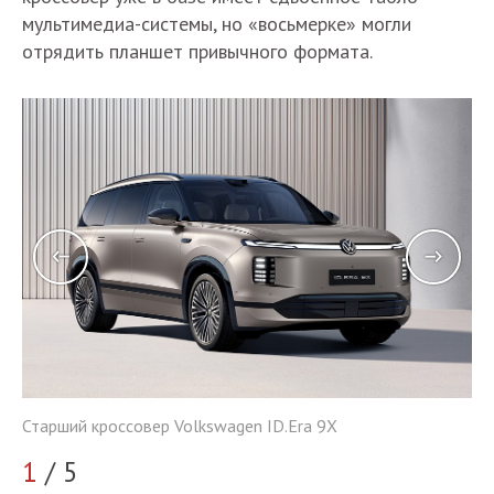
мультимедиа-системы, но «восьмерке» могли
отрядить планшет привычного формата.
Ст
Старший кроссовер Volkswagen ID.Era 9X
2
1
/ 5