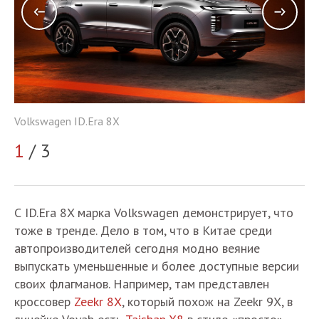
Vo
Volkswagen ID.Era 8X
2
1
/ 3
С ID.Era 8X марка Volkswagen демонстрирует, что
тоже в тренде. Дело в том, что в Китае среди
автопроизводителей сегодня модно веяние
выпускать уменьшенные и более доступные версии
своих флагманов. Например, там представлен
кроссовер
Zeekr 8X
, который похож на Zeekr 9X, в